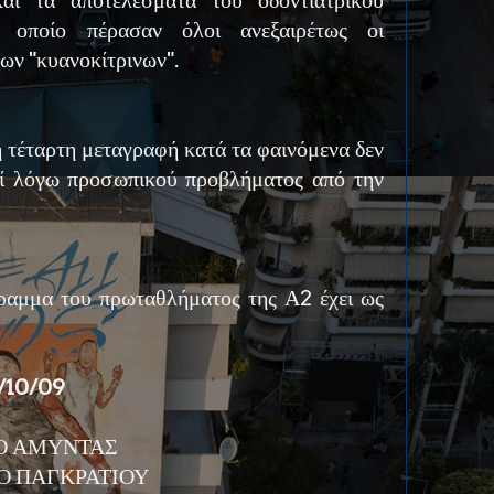
αι τα αποτελέσματα του οδοντιατρικού
 οποίο πέρασαν όλοι ανεξαιρέτως οι
ων "κυανοκίτρινων".
η τέταρτη μεταγραφή κατά τα φαινόμενα δεν
ί λόγω προσωπικού προβλήματος από την
ραμμα του πρωταθλήματος της Α2 έχει ως
7/10/09
ΑΟ ΑΜΥΝΤΑΣ
 ΑΟ ΠΑΓΚΡΑΤΙΟΥ