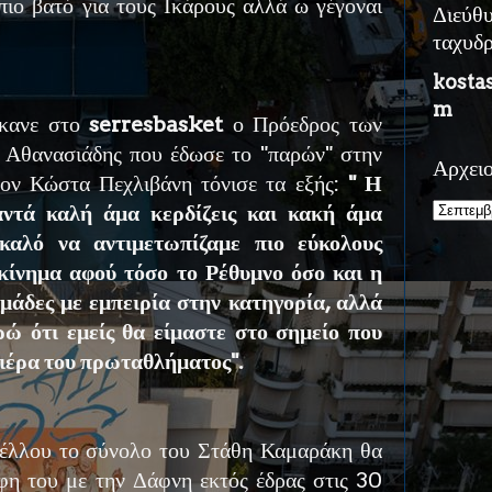
πιο βατό για τους Ικάρους αλλά ω γέγοναι
Διεύθ
ταχυδ
kosta
m
έκανε στο
serresbasket
ο Πρόεδρος των
κ. Αθανασιάδης που έδωσε το "παρών" στην
Αρχει
ον Κώστα Πεχλιβάνη τόνισε τα εξής:
" Η
ντά καλή άμα κερδίζεις και κακή άμα
καλό να αντιμετωπίζαμε πιο εύκολους
κίνημα αφού τόσο το Ρέθυμνο όσο και η
μάδες με εμπειρία στην κατηγορία, αλλά
ώ ότι εμείς θα είμαστε στο σημείο που
ιέρα του πρωταθλήματος".
έλλου το σύνολο του Στάθη Καμαράκη θα
ίφη του με την Δάφνη εκτός έδρας στις 30