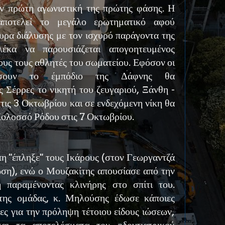
ην πρώτη αγωνιστική της πρώτης φάσης. Η
αποτελεί το μεγάλο ερωτηματικό αφού
υρα διάλυσης με τον ισχυρό παράγοντα της
λέκα να παρουσιάζεται απογοητευμένος
υς τους αθλητές του σωματείου. Εφόσον οι
ράσουν το έμπόδιο της Δάφνης θα
ς Σέρρες το νικητή του ζευγαριού, Ξάνθη -
ις 3 Οκτωβρίου και σε ενδεχόμενη νίκη θα
Κολοσσό Ρόδου στις 7 Οκτωβρίου.
πη "έπληξε" τους Ικάρους (στον Γεωργαντζά
ωση), ενώ ο Μουζακίτης απουσίασε από την
 παραμένοντας κλινήρης στο σπίτι του.
της ομάδας, κ. Μηλούσης έδωσε κάποιες
τες για την πρόληψη τέτοιου είδους ιώσεων,