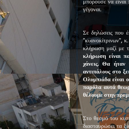
μπορούσε να είναι 
γέγοναι.
Σε δηλώσεις που 
"κυανοκίτρινων", 
κλήρωση μαζί με τ
κλήρωση είναι πα
χάνεις. Θα ήταν 
αντιπάλους στο ξε
Ολυμπιάδα είναι ο
παρόλα αυτά θεωρ
θέλουμε στην πρεμ
Στο θεσμό του κυπ
διασταυρώσει τα ξ