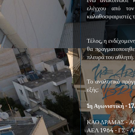
ενώ ανακοίνωσε κ
ελέγχου από τον
καλαθοσφαιριστές τ
Τέλος, η ενδέχομεν
θα πραγματοποιηθε
πλευρά του αθλητή.
Το αναλυτικό πρόγ
εξής:
1η Αγωνιστική - 1
ΚΑΟ ΔΡΑΜΑΣ - 
ΑΕΛ 1964 - ΓΣ -