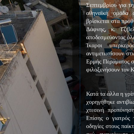
Σεπτεμβρίου για τ
αθηναϊκή ομάδα 
βρίσκεται στα πρόθ
Δάφνης, κ. Τζιβε
αποδεσμεύοντας όλο
Ίκαροι υπερκε
αντιμετωπίσουν στι
Ερμής Περάματος στ
φιλοξενήσουν τον 
Κατά τα άλλα η γρί
χορηγήθηκε αντιβί
χτεσινή προπόνηση
Επίσης ο γιατρός 
οδηγίες στους παίκ