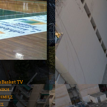
ύ
sBasket TV
ΝΙΚΗ
ΗΜΙΕΣ
ΕΣ