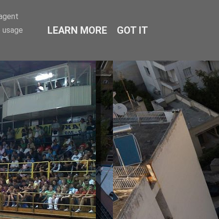
-agent
LEARN MORE
GOT IT
e usage