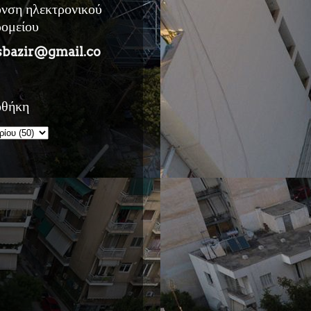
υνση ηλεκτρονικού
ρομείου
sbazir@gmail.co
οθήκη