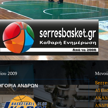
ίου 2009
Μενο
Serre
ΗΓΟΡΙΑ ΑΝΔΡΩΝ
Α1 ΕΘ
ΑΚΑΔ
ΑΝΔΡ