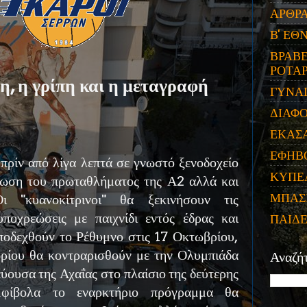
ΑΡΘΡ
Β' ΕΘ
ΒΡΑΒΕ
ΡΟΤΑΡ
, η γρίπη και η μεταγραφή
ΓΥΝΑ
ΔΙΑΦ
ΕΚΑΣ
ΕΦΗΒ
πρίν από λίγα λεπτά σε γνωστό ξενοδοχείο
ΚΥΠΕ
ωση του πρωταθλήματος της Α2 αλλά και
ΜΠΑΣ
ι "κυανοκίτρινοι" θα ξεκινήσουν τις
υποχρεώσεις με παιχνίδι εντός έδρας και
ΠΑΙΔ
ποδεχθούν το Ρέθυμνο στις 17 Οκτωβρίου,
ρίου θα κοντραρισθούν με την Ολυμπιάδα
Αναζή
ουσα της Αχαΐας στο πλαίσιο της δεύτερης
αμφίβολα το εναρκτήριο πρόγραμμα θα