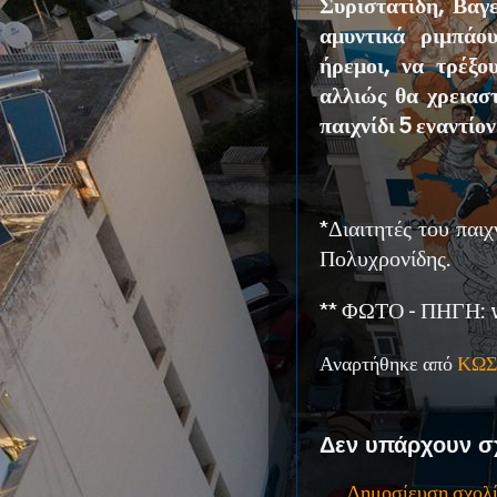
Συριστατίδη, Βαγ
αμυντικά ριμπάο
ήρεμοι, να τρέξο
αλλιώς θα χρειασ
παιχνίδι 5 εναντίον
*Διαιτητές του παιχ
Πολυχρονίδης.
** ΦΩΤΟ - ΠΗΓΗ:
Αναρτήθηκε από
ΚΩΣ
Δεν υπάρχουν σ
Δημοσίευση σχολ