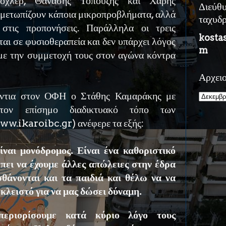
όχλερ, Θανάσης Τοπούζης και Χάρης
Διεύθ
ιμετωπίζουν κάποια μικροπροβλήματα, αλλά
ταχυδ
στις προπονήσεις. Παράλληλα οι τρεις
kosta
αι σε φυσιοθεραπεία και δεν υπάρχει λόγος
m
 με την συμμετοχή τους στον αγώνα κόντρα
Αρχει
άντια στον ΟΦΗ ο Στάθης Καμαράκης με
τον επίσημο διαδικτυακό τόπο των
www.ikaroibc.gr) ανέφερε τα εξής:
ίναι μονόδρομος. Είναι ένα καθοριστικό
ρέπει να έχουμε άλλες απώλειες στην έδρα
σθάνονται και τα παιδιά και θέλω να να
ο κλειστό για να μας δώσει δύναμη.
εριορίσουμε κατά κύριο λόγο τους