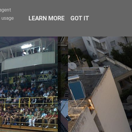
-agent
LEARN MORE
GOT IT
e usage