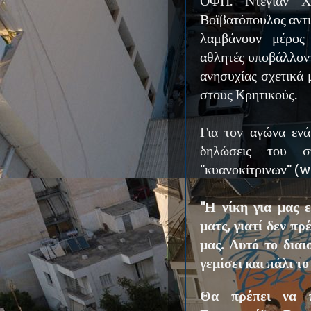
ΟΦΗ. Ντέγιαν Χ
Βοϊβατόπουλος αντ
λαμβάνουν μέρος 
αθλητές υποβάλλοντ
ανησυχίας σχετικά
στους Κρητικούς.
Για τον αγώνα εν
δηλώσεις του σ
"κυανοκίτρινων" (
"Η νίκη για μας ε
ματς, γιατί δεν π
μας. Αυτό το διαι
γεμίσει και πάλι τ
Θα πρέπει να π