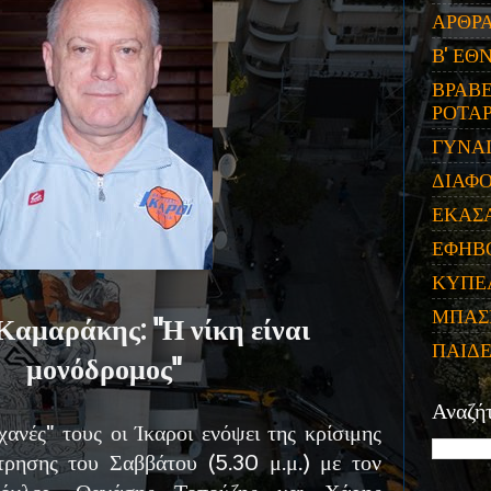
ΑΡΘΡ
Β' ΕΘ
ΒΡΑΒΕ
ΡΟΤΑΡ
ΓΥΝΑ
ΔΙΑΦ
ΕΚΑΣ
ΕΦΗΒ
ΚΥΠΕ
ΜΠΑΣ
Καμαράκης: "Η νίκη είναι
ΠΑΙΔ
μονόδρομος"
Αναζή
ανές" τους οι Ίκαροι ενόψει της κρίσιμης
τρησης του Σαββάτου (5.30 μ.μ.) με τον