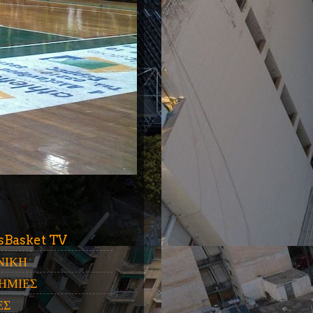
ύ
sBasket TV
ΝΙΚΗ
ΗΜΙΕΣ
ΕΣ