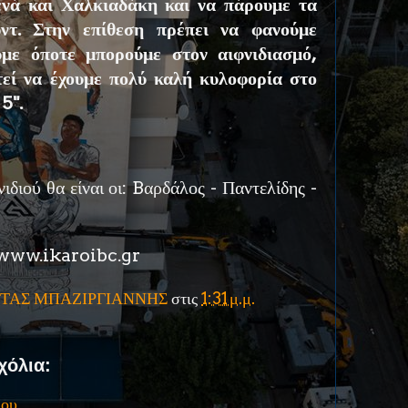
ενά και Χαλκιαδάκη και να πάρουμε τα
υντ. Στην επίθεση πρέπει να φανούμε
υμε όποτε μπορούμε στον αιφνιδιασμό,
τεί να έχουμε πολύ καλή κυλοφορία στο
 5".
νιδιού θα είναι οι: Bαρδάλος - Παντελίδης -
 www.ikaroibc.gr
ΤΑΣ ΜΠΑΖΙΡΓΙΑΝΝΗΣ
στις
1:31 μ.μ.
χόλια:
ίου