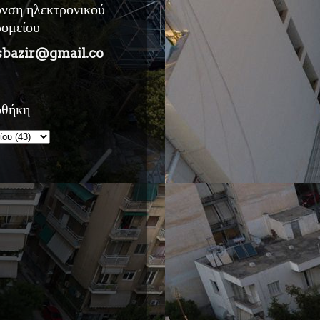
υνση ηλεκτρονικού
ρομείου
sbazir@gmail.co
οθήκη