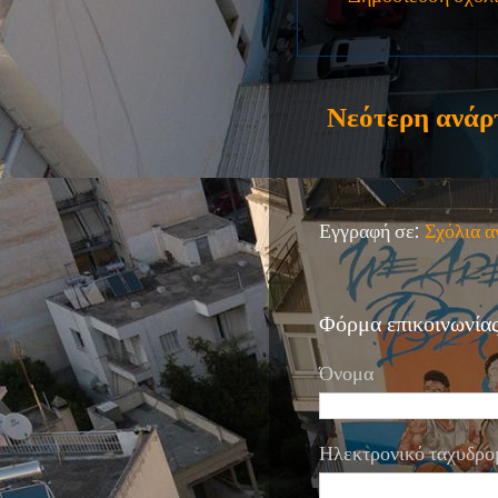
Νεότερη ανάρ
Εγγραφή σε:
Σχόλια 
Φόρμα επικοινωνία
Όνομα
Ηλεκτρονικό ταχυδρο