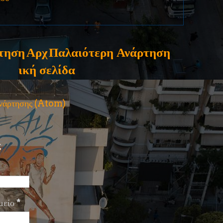
τηση
Αρχ
Παλαιότερη Ανάρτηση
ική σελίδα
ανάρτησης (Atom)
ς
μείο
*