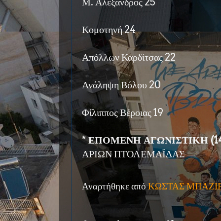
Μ. Αλέξανδρος 25
Κομοτηνή 24
Απόλλων Καρδίτσας 22
Ανάληψη Βόλου 20
Φίλιππος Βέροιας 19
*
ΕΠΟΜΕΝΗ ΑΓΩΝΙΣΤΙΚΗ (14/
ΑΡΙΩΝ ΠΤΟΛΕΜΑΪΔΑΣ
Αναρτήθηκε από
ΚΩΣΤΑΣ ΜΠΑΖΙ