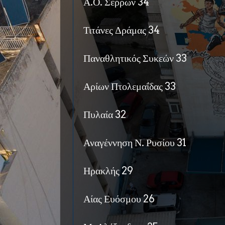
Α.Ο. Σερρών 34
Τιτάνες Δράμας 34
Παναθλητικός Συκεών 33
Αρίων Πτολεμαΐδας 33
Πυλαία 32
Αναγέννηση Ν. Ρυσίου 31
Ηρακλής 29
Αίας Ευόσμου 26