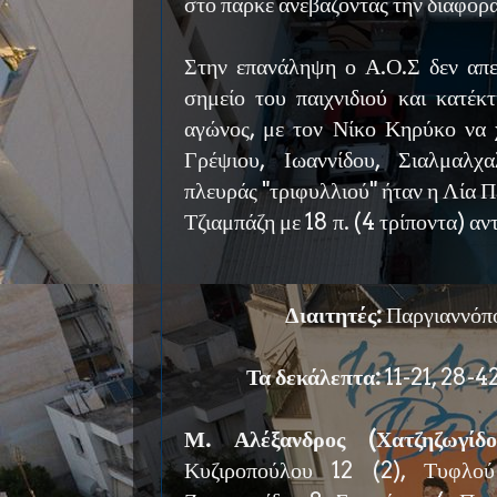
στο παρκέ ανεβάζοντας την διαφορ
Στην επανάληψη ο Α.Ο.Σ δεν απε
σημείο του παιχνιδιού και κατέκ
αγώνος, με τον Νίκο Κηρύκο να χ
Γρέψιου, Ιωαννίδου, Σιαλμαλ
πλευράς "τριφυλλιού" ήταν η Λία Π
Τζιαμπάζη με 18 π. (4 τρίποντα) αν
Διαιτητές:
Παργιαννόπο
Τα δεκάλεπτα:
11-21, 28-42
Μ. Αλέξανδρος (Χατζηζωγίδο
Κυζιροπούλου 12 (2), Τυφλού