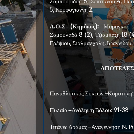
Ζαμπουρίδου 8, Σεπιτάνου 4, Πετ
5, Κουφογιάννη 2.
Α.Ο.Σ (Κηρύκος):
Μαραγκού 1
Σαμουλαδά 8 (2), Τζιαμπάζη 18 (
Γρέψιου, Σιαλμαλχαλή, Ιωαννίδου.
ΑΠΟΤΕΛΕΣ
Παναθλητικός Συκεών –Κομοτηνή
Πυλαία –Ανάληψη Βόλου: 91-38
Τιτάνες Δράμας –Αναγέννηση Ν. Ρ