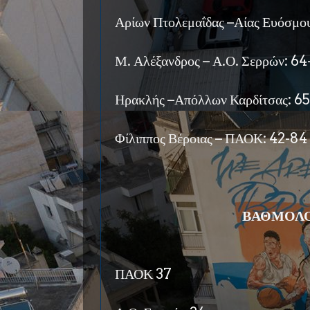
Αρίων Πτολεμαΐδας –Αίας Ευόσμου
Μ. Αλέξανδρος – Α.Ο. Σερρών: 64
Ηρακλής –Απόλλων Καρδίτσας: 6
Φίλιππος Βέροιας – ΠΑΟΚ: 42-84
ΒΑΘΜΟΛΟ
ΠΑΟΚ 37