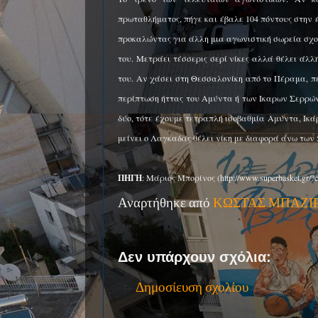
πρωταθλήματος, πήγε και έβαλε 104 πόντους στην 
προκαλώντας για άλλη μια αγωνιστική σωρεία σχολ
του. Μετράει τέσσερις σερί νίκες αλλά θέλει άλλ
του. Αν χάσει στη Θεσσαλονίκη από το Πέραμα, πέ
περίπτωση ήττας του Αμύντα ή των Ικαρων Σερρών.
δύο, τότε έχουμε τετραπλή ισοβαθμία Αμύντα, Ικ
μείνει ο Λαγκαδάς θέλει νίκη με διαφορά άνω των 
ΠΗΓΗ
: Μάριος Μπορίνος (http://www.superbasket.gr/
Αναρτήθηκε από
ΚΩΣΤΑΣ ΜΠΑΖΙ
Δεν υπάρχουν σχόλια:
Δημοσίευση σχολίου