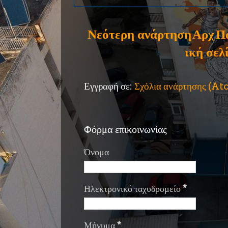
Νεότερη ανάρτηση
Αρχ
Π
ική σελ
Εγγραφή σε:
Σχόλια ανάρτησης (A
Φόρμα επικοινωνίας
Όνομα
Ηλεκτρονικό ταχυδρομείο
*
Μήνυμα
*