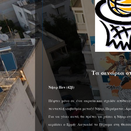
Τα σενάρια σ
Νήαρ Ηστ (42β)
Πέφτει μόνο σε ένα ακραίο και σχεδόν απίθανο
πενταπλή ισοβαθμία μεταξύ Νήαρ, Περάματος, Αμ
Για να γίνει αυτό, θα πρέπει να χάσει η Νήαρ σ
κερδίσει ο Ερμής Λαγκαδά το Πέραμα στη Θεσσαλ