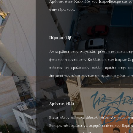
Αμύντας στην Καλλιθέα τον Ικαρο/Εσπερο και οι
στην έδρα τους.
Πέραμα (42β)
Αν κερδίσει στον Λαγκαδά, μένει αυτόματα στην
ήττα του Αμύντα στην Καλλιθέα ή των Ικαρων Σερ
πιθανόν αν εμπλακούν πολλές ομάδες στην ισο
διαφορά των πέντε πόντων του πρώτου αγώνα με 
Αμύντας (41β)
Είναι πλέον σε πολύ δύσκολη θέση. Αν χάσει σ
Εσπερο, τότε πρέπει να περιμένει ήττα του Ερμή