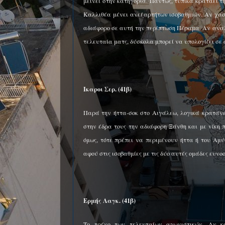
μείνει στην κατηγορία. Πάντως, τυπικά κρατάει τ
Καλλιθέα μένει ανεξαρτήτων ισοβαθμιών. Αν χάσε
αδιάφορο σε αυτή την περίπτωση Πέραμα. Αν ανα
τελευταία ματς, δύσκολα μπορεί να υπολογίζει σε
Ικαροι Σερ. (41β)
Παρά την ήττα-σοκ στο Αιγάλεω, λογικά κρατάνε
στην έδρα τους την αδιάφορη Ξάνθη και με νίκη
όμως, τότε πρέπει να περιμένουν ήττα ή του Αμ
αφού στις ισοβαθμίες με τις δύο αυτές ομάδες ευνο
Ερμής Λαγκ. (41β)
Το τρένο των τελευταίων αγωνιστικών. Αν κα