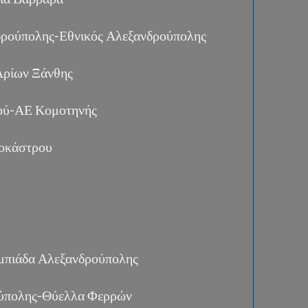
ρούπολης-Εθνικός Αλεξανδρούπολης
ρίων Ξάνθης
ού-ΑΕ Κομοτηνής
ροκάστρου
μπιάδα Αλεξανδρούπολης
ούπολης-Θύελλα Φερρών