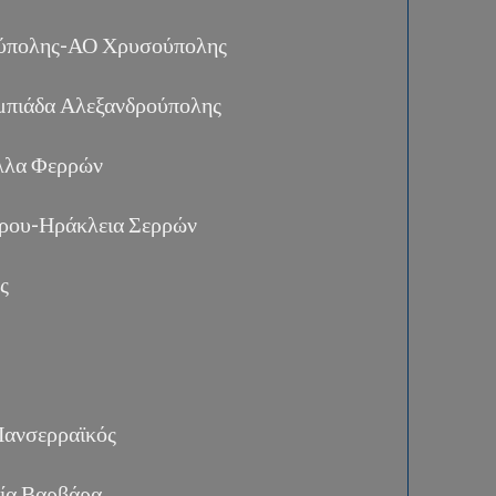
ούπολης-ΑΟ Χρυσούπολης
μπιάδα Αλεξανδρούπολης
λλα Φερρών
ρου-Ηράκλεια Σερρών
ς
Πανσερραϊκός
ία Βαρβάρα