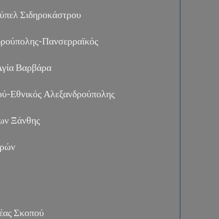
ύπελ Σιδηροκάστρου
δρούπολης-Πανσερραϊκός
γία Βαρβάρα
ύ-Εθνικός Αλεξανδρούπολης
ων Ξάνθης
ρρών
έας Σκοπού