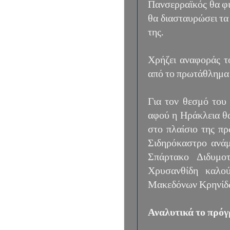
Πανσερραϊκός θα φ
θα διασταυρώσει τα
της.
Χρήζει αναφοράς τ
από το πρωτάθλημα
Για τον θεσμό του
αφού η Ηράκλεια θ
στο πλαίσιο της πρ
Σιδηρόκαστρο ανάμ
Σπάρτακο Διδυμοτ
Χρυσανθίδη καλού
Μακεδόνων Κρηνίδω
Αναλυτικά το πρόγ