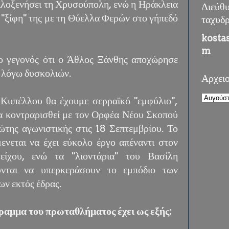
ιλοξενήσει τη Χρυσούπολη, ενώ η Ηράκλεια
Διεύθ
 "ξίφη" της με τη Θύελλα Φερών στο γήπεδό
ταχυδ
kosta
m
ο γεγονός ότι ο Άθλος Ξάνθης αποχώρησε
 λόγω δυσκολιών.
Αρχει
 Κυπέλλου θα έχουμε σερραϊκό "εμφύλιο",
α κοντραρισθεί με τον Ορφέα Νέου Σκοπού
ώτης αγωνιστικής στις 18 Σεπτεμβρίου. Το
ενεται να έχει εύκολο έργο απέναντι στον
είχου, ενώ τα "λιοντάρια" του Βασίλη
νται να υπερκεράσουν το εμπόδιο των
ν εκτός έδρας.
ραμμα του πρωταθλήματος έχει ως εξής: