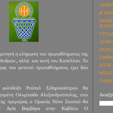
ΑΡΘΡ
Β' ΕΘ
ΒΡΑΒΕ
ΡΟΤΑΡ
ΓΥΝΑ
ΔΙΑΦ
ΕΚΑΣ
ομοτηνή η κλήρωση του πρωταθλήματος της
ΕΦΗΒ
 Ανδρών., αλλά και αυτή του Κυπέλλου. Το
ΚΥΠΕ
έρας του φετινού πρωταθλήματος έχει δύο
ΜΠΑΣ
ΠΑΙΔ
 φιλόδοξο Ρούπελ Σιδηροκάστρου θα
σχυμένη Ολυμπιάδα Αλεξανδρούπολης, ενώ
Αναζή
της πρεμιέρας ο Ορφεάς Νέου Σκοπού θα
την Αγία Βαρβάρα στην Καβάλα. Ο