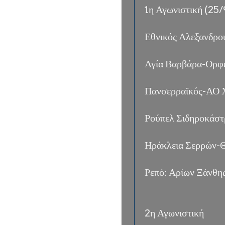
1η Αγωνιστική (25
Εθνικός Αλεξανδρ
Αγία Βαρβάρα-Ορφ
Πανσερραϊκός-ΑΟ 
Ρούπελ Σιδηροκάσ
Ηράκλεια Σερρών-
Ρεπό: Αρίων Ξάνθη
2η Αγωνιστική