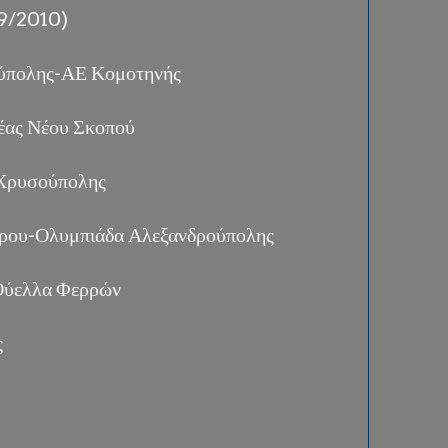
/9/2010)
ούπολης-ΑΕ Κομοτηνής
έας Νέου Σκοπού
Χρυσούπολης
τρου-Ολυμπιάδα Αλεξανδρούπολης
Θύελλα Φερρών
ς