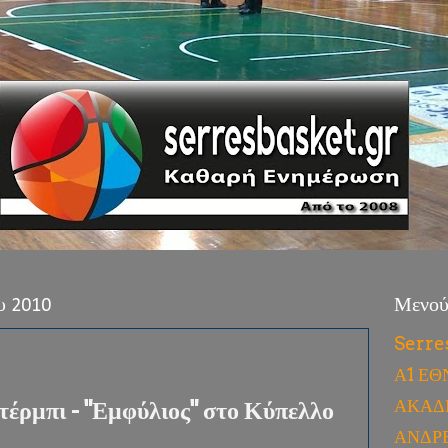
υ 2010
Μενο
Serre
Α1 ΕΘ
ΑΚΑΔ
τέρμπι - "Εμφύλιος" στο Κύπελλο
ΑΝΔΡ