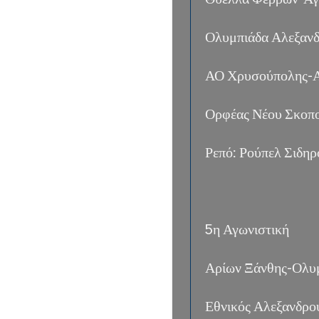
Ολυμπιάδα Αλεξανδ
ΑΟ Χρυσούπολης-Α
Ορφέας Νέου Σκοπ
Ρεπό: Ρούπελ Σιδη
5η Αγωνιστική
Αρίων Ξάνθης-Ολυ
Εθνικός Αλεξανδρ