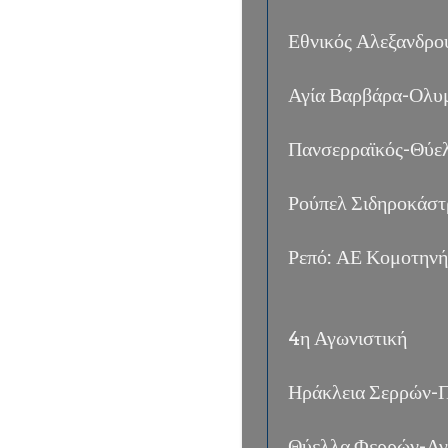
Εθνικός Αλεξανδρ
Αγία Βαρβάρα-Ολυ
Πανσερραϊκός-Θύε
Ρούπελ Σιδηροκάστ
Ρεπό: ΑΕ Κομοτηνή
4η Αγωνιστική
Ηράκλεια Σερρών-
Θύελλα Φερρών-Αγ