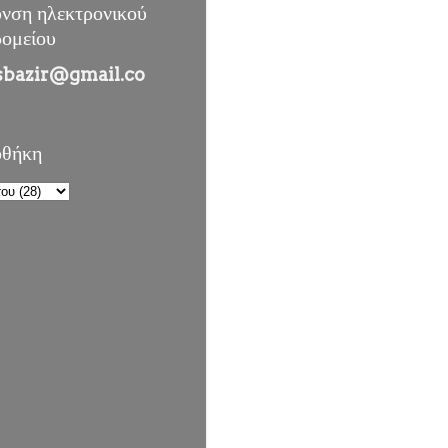
υνση ηλεκτρονικού
ρομείου
sbazir@gmail.co
οθήκη