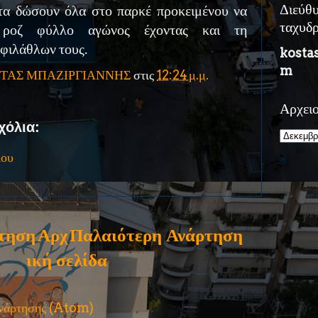
τα δώσουν όλα στο παρκέ προκειμένου να
Διεύθ
 ροζ φύλλο αγώνος έχοντας και τη
ταχυδ
φιλάθλων τους.
kosta
m
ΤΑΣ ΜΠΑΖΙΡΓΙΑΝΝΗΣ
στις
12:24 μ.μ.
Αρχει
χόλια:
ίου
τηση
Αρχ
Παλαιότερη Ανάρτηση
ική σελίδα
ανάρτησης (Atom)