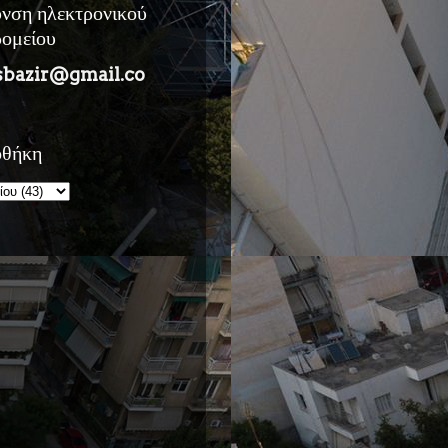
υνση ηλεκτρονικού
ρομείου
sbazir@gmail.co
οθήκη