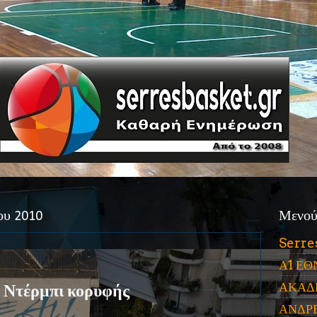
ου 2010
Μενο
Serre
Α1 ΕΘ
ΑΚΑΔ
Ντέρμπι κορυφής
ΑΝΔΡ