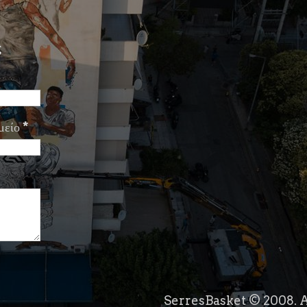
ς
μείο
*
SerresBasket © 2008. A