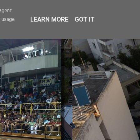
-agent
LEARN MORE
GOT IT
e usage