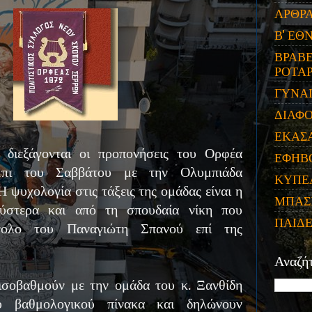
ΑΡΘΡ
Β' ΕΘ
ΒΡΑΒΕ
ΡΟΤΑΡ
ΓΥΝΑ
ΔΙΑΦ
ΕΚΑΣ
 διεξάγονται οι προπονήσεις του Ορφέα
ΕΦΗΒ
μπι του Σαββάτου με την Ολυμπιάδα
ΚΥΠΕ
 ψυχολογία στις τάξεις της ομάδας είναι η
ΜΠΑΣ
ύστερα και από τη σπουδαία νίκη που
ΠΑΙΔ
νολο του Παναγιώτη Σπανού επί της
Αναζή
ισοβαθμούν με την ομάδα του κ. Ξανθίδη
 βαθμολογικού πίνακα και δηλώνουν