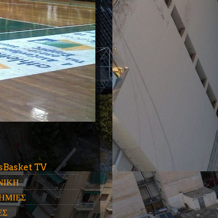
ύ
sBasket TV
ΝΙΚΗ
ΗΜΙΕΣ
ΕΣ