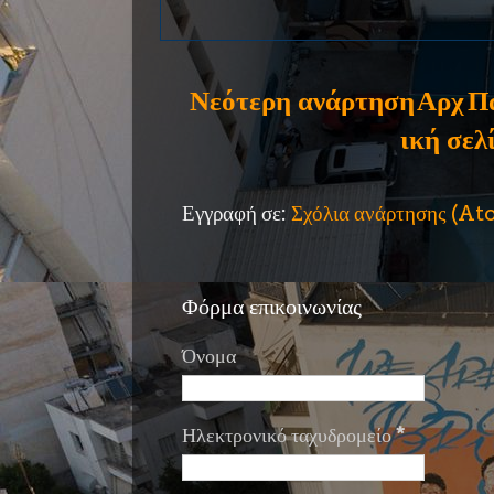
Νεότερη ανάρτηση
Αρχ
Π
ική σελ
Εγγραφή σε:
Σχόλια ανάρτησης (A
Φόρμα επικοινωνίας
Όνομα
Ηλεκτρονικό ταχυδρομείο
*