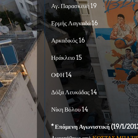
Αγ. Παρασκευή 19
Ερμής Λαγκαδά 16
Αρκαδικός 16
Ηράκλειο 15
ΟΦΗ 14
Δόξα Λευκάδας 14
Νίκη Βόλου 14
* Επόμενη Αγωνιστική (19/1/2013