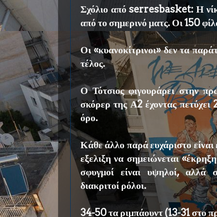
Σχόλιο από serresbasket: Η νίκ
από το σημερινό ματς. Οι 150 φί
Οι «κυανοκίτρινοι» δεν τα παρά
τέλος.
Ο Τότσιος φιγουράρει στην πρ
σκόρερ της Α2 έχοντας πετύχει 2
όρο.
Κάθε άλλο παρά ευχάριστο είναι 
εξελιξη να σημειώνεται «έκρηξ
σφυγμοί είναι υψηλοί, αλλά 
διακριτοί ρόλοι.
34-50 τα ριμπάουντ (13-31 στο π