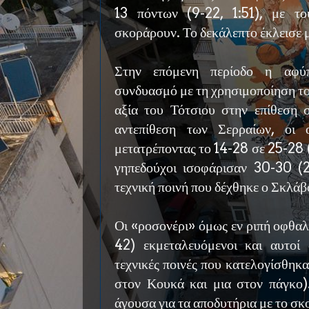
13 πόντων (9-22, 1:51), με τ
σκοράρουν. Το δεκάλεπτο έκλεισε μ
Στην επόμενη περίοδο η αφύ
συνδυασμό με τη χρησιμοποίηση το
αξία του Τότσιου στην επίθεση 
αντεπίθεση των Σερραίων, οι 
μετατρέποντας το 14-28 σε 25-28 (
γηπεδούχοι ισοφάρισαν 30-30 (2
τεχνική ποινή που δέχθηκε ο Σκλάβ
Οι «ροσονέρι» όμως εν ριπή οφθα
42) εκμεταλευόμενοι και αυτοί
τεχνικές ποινές που κατελογίσθηκα
στον Κουκά και μια στον πάγκο)
άγουσα για τα αποδυτήρια με το σκ