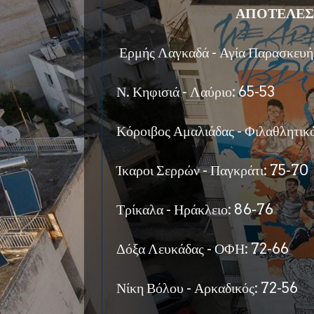
ΑΠΟΤΕΛΕΣ
Ερμής Λαγκαδά - Αγία Παρασκευή
Ν. Κηφισιά - Λαύριο: 65-53
Κόροιβος Αμαλιάδας - Φιλαθλητικ
Ίκαροι Σερρών - Παγκράτι: 75-70
Τρίκαλα - Ηράκλειο: 86-76
Δόξα Λευκάδας - ΟΦΗ: 72-66
Νίκη Βόλου - Αρκαδικός: 72-56