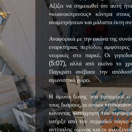
Αξίζει να σημειωθεί ότι αυτή ήτα
«κυανοκίτρινους» κόντρα στου
αναμετρήσεων και μάλιστα έκτη συ
Αναφορικά με την εικόνα της συνά
εναρκτήριας περίοδου αμφότερες
νευρικές στο παρκέ. Οι γηπεδ
(5:07), αλλά από εκείνο το χρ
Παγκράτι ανέβασε την απόδοσ
αγωνιστικό χώρο.
Η άμυνα ζώνης που εφάρμοσε ο 
τους Ικάρους, οι οποίοι «έσπασαν»
κάνοντας κατάχρηση του περιφερε
υπήρξε από τον σερραϊκό πάγκο 
αντίπαλης άμυνας και οι φιλοξενο