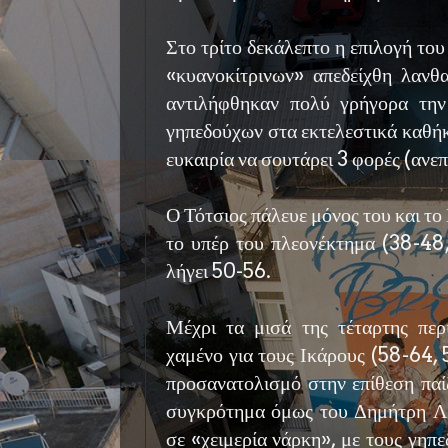
Στο τρίτο δεκάλεπτο η επιλογή το
«κυανοκίτρινων» απεδείχθη λανθα
αντιλήφθηκαν πολύ γρήγορα την
γηπεδούχων στα εκτελεστικά καθή
ευκαιρία να σουτάρει 3 φορές (ανε
Ο Τότσιος πάλευε μόνος του και τ
το υπέρ του πλεονέκτημα (38-48,
λήγει 50-56.
Μέχρι τα μισά της τέταρτης περι
χαμένο για τους Ικάρους (58-64, 5
προσανατολισμό στην επίθεση παί
συγκρότημα όμως του Δημήτρη Λι
σε «χειμερία νάρκη», με τους γηπ