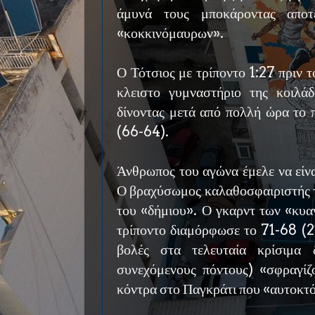
άμυνά τους μποκάροντας αποτ
«κοκκινόμαυρων».
Ο Τότσιος με τρίποντο 1:27 πριν 
κλειστο γυμναστήριο της κοιλ
δίνοντας μετά από πολλή ώρα το 
(66-64).
Άνθρωπος του αγώνα έμελε να είνα
Ο βραχύσωμος καλαθοσφαιριστής τ
του «δήμιου». Ο γκαρντ των «κυα
τρίποντο διαμόρφωσε το 71-68 (21
βολές στα τελευταία κρίσιμα 
συνεχόμενους πόντους) «σφραγίζ
κόντρα στο Παγκράτι που «αυτοκτ