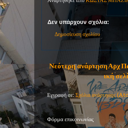
Αναρτήθηκε από
ΚΩΣΤΑΣ ΜΠΑΖΙ
Δεν υπάρχουν σχόλια:
Δημοσίευση σχολίου
Νεότερη ανάρτηση
Αρχ
Π
ική σελ
Εγγραφή σε:
Σχόλια ανάρτησης (A
Φόρμα επικοινωνίας