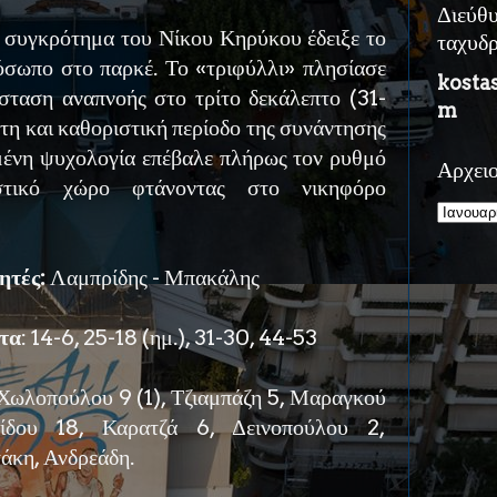
Διεύθ
 συγκρότημα του Νίκου Κηρύκου έδειξε το
ταχυδ
όσωπο στο παρκέ. Το «τριφύλλι» πλησίασε
kosta
σταση αναπνοής στο τρίτο δεκάλεπτο (31-
m
ρτη και καθοριστική περίοδο της συνάντησης
μένη ψυχολογία επέβαλε πλήρως τον ρυθμό
Αρχει
στικό χώρο φτάνοντας στο νικηφόρο
ητές:
Λαμπρίδης - Μπακάλης
τα
: 14-6, 25-18 (ημ.), 31-30, 44-53
Χωλοπούλου 9 (1), Τζιαμπάζη 5, Μαραγκού
ζίδου 18, Καρατζά 6, Δεινοπούλου 2,
άκη, Ανδρεάδη.