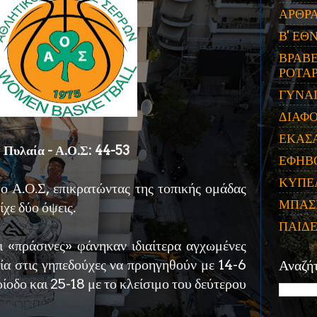
ΑΡΘΡ
Β' ΕΘ
ΒΡΑΒΕ
ΡΟΤΑΡ
ΓΥΝΑ
ΔΙΑΦ
ΕΚΑΣ
Πυλαία - Α.Ο.Σ: 44-53
ΕΦΗΒ
ΚΥΠΕ
ο Α.Ο.Σ, επικρατώντας της τοπικής ομάδας
ΜΠΑΣ
ίχε δύο όψεις.
ΠΑΙΔ
ι «πράσινες» φάνηκαν ιδιαίτερα αγχωμένες
ρία στις γηπεδούχες να προηγηθούν με 14-6
Αναζή
ίοδο και 25-18 με το κλείσιμο του δεύτερου