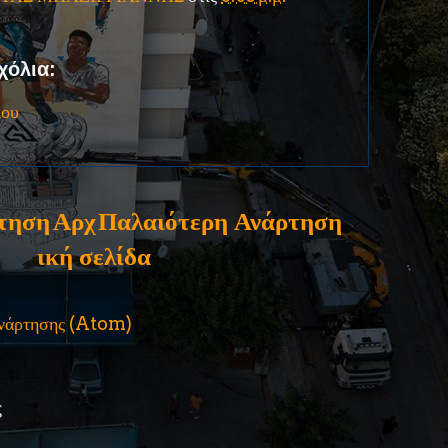
χόλια:
ίου
τηση
Αρχ
Παλαιότερη Ανάρτηση
ική σελίδα
ανάρτησης (Atom)
ς