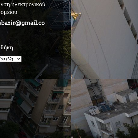
υνση ηλεκτρονικού
ρομείου
sbazir@gmail.co
οθήκη