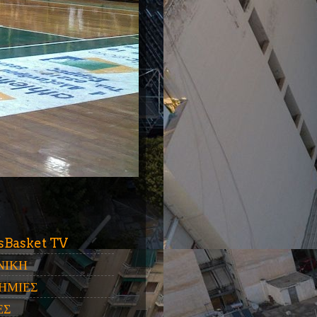
ύ
sBasket TV
ΝΙΚΗ
ΗΜΙΕΣ
ΕΣ