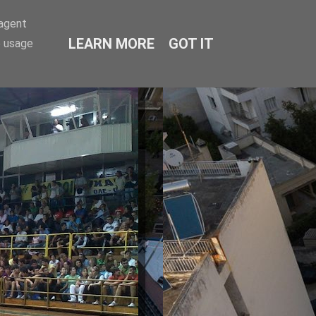
-agent
LEARN MORE
GOT IT
e usage