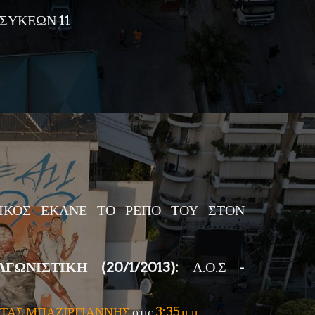
ΣΥΚΕΩΝ 11
ΙΚΟΣ ΕΚΑΝΕ ΤΟ ΡΕΠΟ ΤΟΥ ΣΤΟΝ
ΩΝΙΣΤΙΚΗ (20/1/2013):
Α.Ο.Σ -
ΤΑΣ ΜΠΑΖΙΡΓΙΑΝΝΗΣ
στις
3:35 μ.μ.