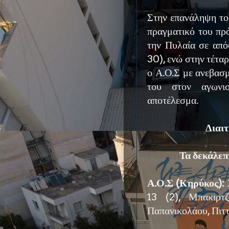
Στην επανάληψη το
πραγματικό του πρ
την Πυλαία σε από
30), ενώ στην τέτα
ο Α.Ο.Σ με ανεβασ
του στον αγωνι
αποτέλεσμα.
Διαιτ
Τα δεκάλεπ
Α.Ο.Σ (Κηρύκος):
13 (2), Μπακιρτ
Παπανικολάου, Πιττ