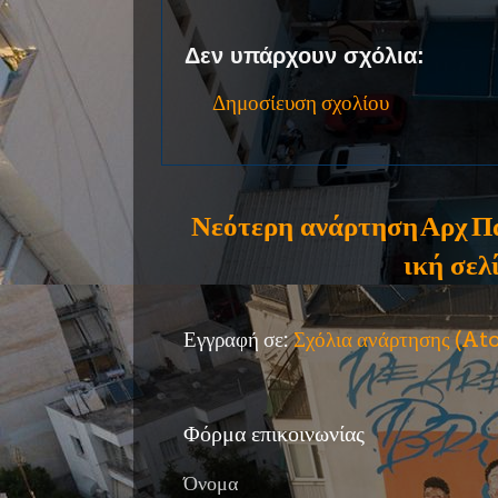
Δεν υπάρχουν σχόλια:
Δημοσίευση σχολίου
Νεότερη ανάρτηση
Αρχ
Π
ική σελ
Εγγραφή σε:
Σχόλια ανάρτησης (A
Φόρμα επικοινωνίας
Όνομα