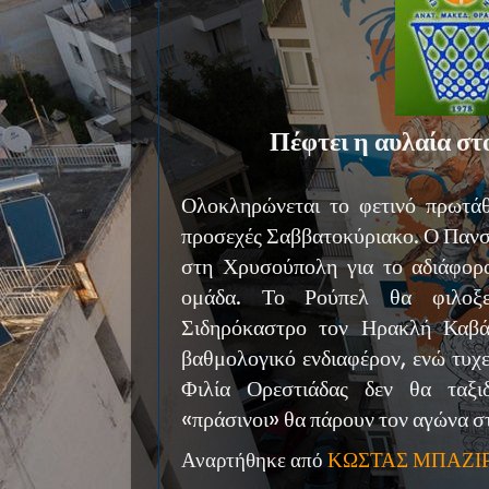
Πέφτει η αυλαία σ
Ολοκληρώνεται το φετινό πρω
προσεχές Σαββατοκύριακο. Ο Πανσε
στη Χρυσούπολη για το αδιάφορ
ομάδα. Το Ρούπελ θα φιλοξε
Σιδηρόκαστρο τον Ηρακλή Καβάλ
βαθμολογικό ενδιαφέρον, ενώ τυχε
Φιλία Ορεστιάδας δεν θα ταξι
«πράσινοι» θα πάρουν τον αγώνα στ
Αναρτήθηκε από
ΚΩΣΤΑΣ ΜΠΑΖΙ