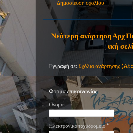
Δημοσίευση σχολίου
Νεότερη ανάρτηση
Αρχ
Π
ική σελ
Εγγραφή σε:
Σχόλια ανάρτησης (A
Φόρμα επικοινωνίας
Όνομα
Ηλεκτρονικό ταχυδρομείο
*