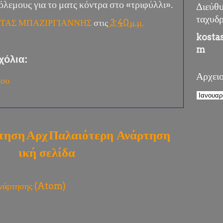
όλεμους για το ματς κόντρα στο «τριφύλλι».
Διεύθ
ταχυδ
ΤΑΣ ΜΠΑΖΙΡΓΙΑΝΝΗΣ
στις
3:40 μ.μ.
kosta
m
χόλια:
Αρχει
ίου
τηση
Αρχ
Παλαιότερη Ανάρτηση
ική σελίδα
ανάρτησης (Atom)