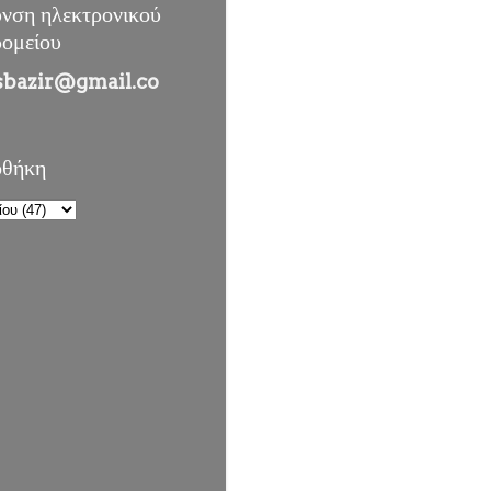
υνση ηλεκτρονικού
ρομείου
sbazir@gmail.co
οθήκη