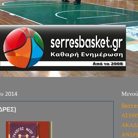
ου 2014
Μενο
Serre
ΔΡΕΣ)
Α1 ΕΘ
ΑΚΑΔ
ΑΝΔΡ