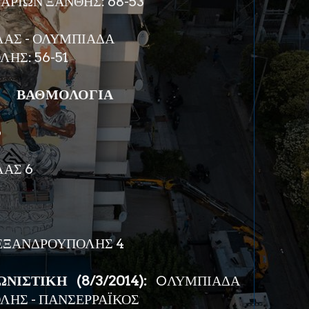
 ΑΡΙΩΝ ΞΑΝΘΗΣ: 68-53
ΑΣ - ΟΛΥΜΠΙΑΔΑ
ΗΣ: 56-51
ΒΑΘΜΟΛΟΓΙΑ
6
ΑΣ 6
5
ΕΞΑΝΔΡΟΥΠΟΛΗΣ 4
ΙΣΤΙΚΗ (8/3/2014):
OΛΥΜΠΙΑΔΑ
ΗΣ - ΠΑΝΣΕΡΡΑΪΚΟΣ