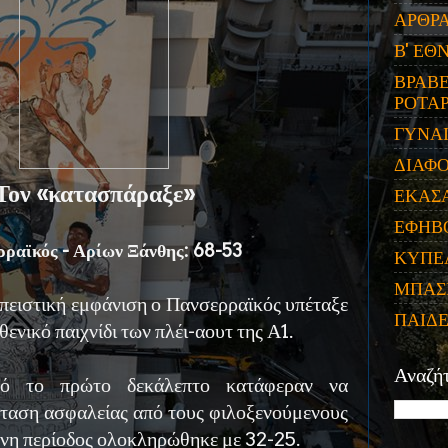
ΑΡΘΡ
Β' ΕΘ
ΒΡΑΒΕ
ΡΟΤΑΡ
ΓΥΝΑ
ΔΙΑΦ
Τον «κατασπάραξε»
ΕΚΑΣ
ΕΦΗΒ
ραϊκός - Αρίων Ξάνθης: 68-53
ΚΥΠΕ
ΜΠΑΣ
πειστική εμφάνιση ο Πανσερραϊκός υπέταξε
ΠΑΙΔ
ενικό παιχνίδι των πλέι-αουτ της Α1.
Αναζή
πό το πρώτο δεκάλεπτο κατάφεραν να
ταση ασφαλείας από τους φιλοξενούμενους
μενη περίοδος ολοκληρώθηκε με 32-25.