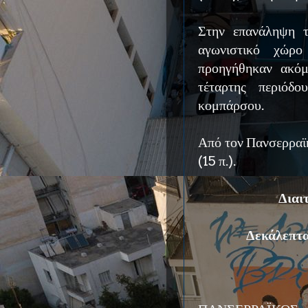
Στην επανάληψη τ
αγωνιστικό χώρο
προηγήθηκαν ακόμ
τέταρτης περιόδ
κομπάρσου.
Από τον Πανσερραϊκ
(15 π.).
Διαι
Δεκάλεπτα