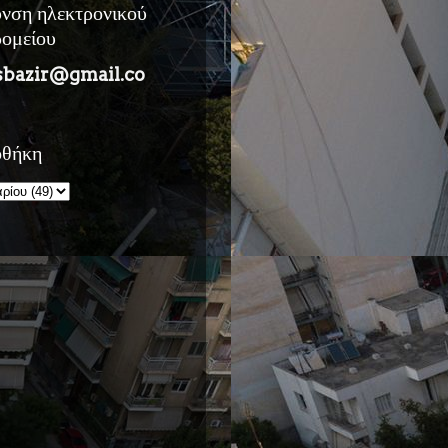
υνση ηλεκτρονικού
ρομείου
sbazir@gmail.co
οθήκη