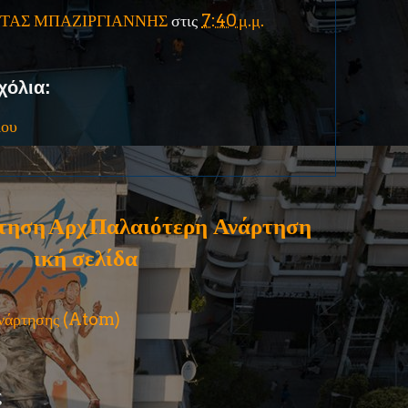
ΤΑΣ ΜΠΑΖΙΡΓΙΑΝΝΗΣ
στις
7:40 μ.μ.
χόλια:
ίου
τηση
Αρχ
Παλαιότερη Ανάρτηση
ική σελίδα
ανάρτησης (Atom)
ς