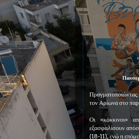
Πανσερ
Πραγματοποιώντας 
τον Αρίωνα στο παρθ
Οι «κόκκινοι» α
εξασφαλίσουν απόσ
(18-11), ενώ η επό