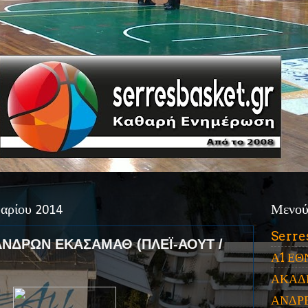
αρίου 2014
Μενο
Serre
ΑΝΔΡΩΝ ΕΚΑΣΑΜΑΘ (ΠΛΕΪ-ΑΟΥΤ /
Α1 ΕΘ
ΑΚΑΔ
ΑΝΔΡ