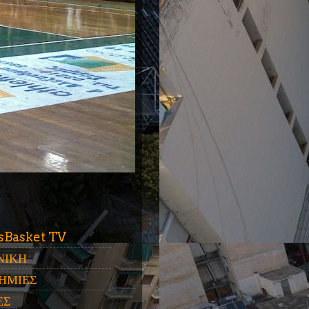
ύ
sBasket TV
ΝΙΚΗ
ΗΜΙΕΣ
ΕΣ