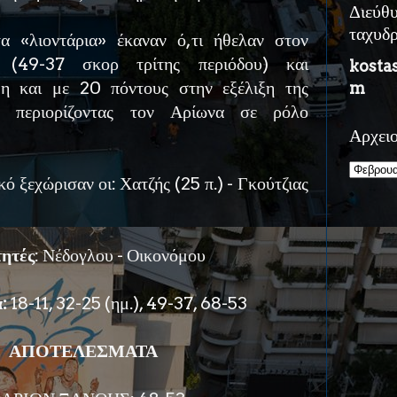
Διεύθ
ταχυδ
α «λιοντάρια» έκαναν ό,τι ήθελαν στον
 (49-37 σκορ τρίτης περιόδου) και
kosta
η και με 20 πόντους στην εξέλιξη της
m
ου περιορίζοντας τον Αρίωνα σε ρόλο
Αρχει
ό ξεχώρισαν οι: Χατζής (25 π.) - Γκούτζιας
τητές
: Νέδογλου - Οικονόμου
:
18-11, 32-25 (ημ.), 49-37, 68-53
ΑΠΟΤΕΛΕΣΜΑΤΑ