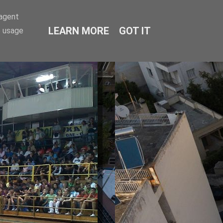
-agent
LEARN MORE
GOT IT
e usage