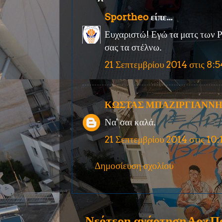
Sportheo
είπε...
Ευχαριστώ! Εγώ τα ματς των Ρ
σας τα στέλνω.
21 Σεπτεμβρίου 2014 στις 8:54
ΚΩΣΤΑΣ ΜΠΑΖΙΡΓΙΑΝΝ
Να' σαι καλά.
21 Σεπτεμβρίου 2014 στις 10:1
Δημοσίευση σχολίου
Νεότερη ανάρτηση
Αρχ
Π