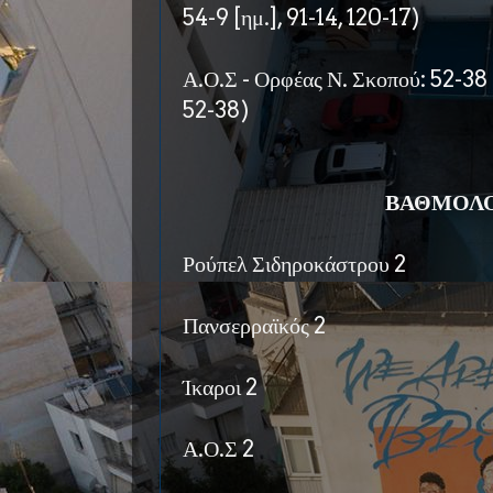
54-9 [ημ.], 91-14, 120-17)
Α.Ο.Σ - Ορφέας Ν. Σκοπού: 52-38 
52-38)
ΒΑΘΜΟΛΟ
Ρούπελ Σιδηροκάστρου 2
Πανσερραϊκός 2
Ίκαροι 2
Α.Ο.Σ 2