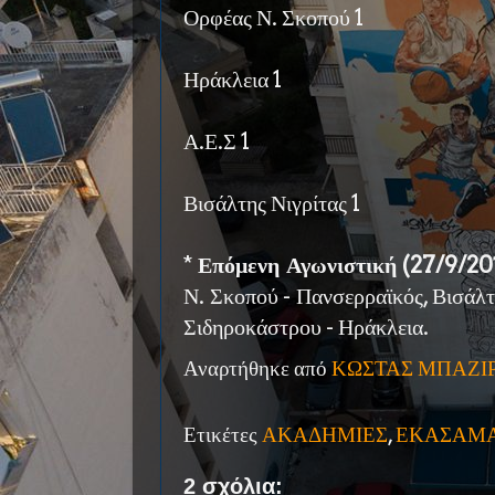
Ορφέας Ν. Σκοπού 1
Ηράκλεια 1
Α.Ε.Σ 1
Βισάλτης Νιγρίτας 1
*
Επόμενη Αγωνιστική (27/9/20
Ν. Σκοπού - Πανσερραϊκός, Βισάλτ
Σιδηροκάστρου - Ηράκλεια.
Αναρτήθηκε από
ΚΩΣΤΑΣ ΜΠΑΖΙ
Ετικέτες
ΑΚΑΔΗΜΙΕΣ
,
ΕΚΑΣΑΜ
2 σχόλια: