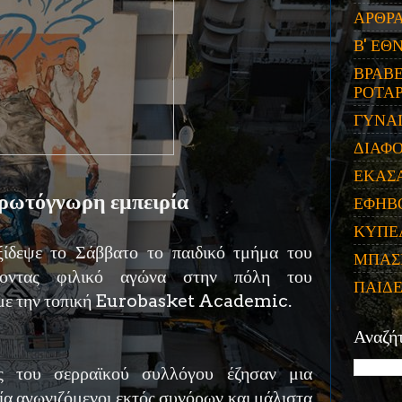
ΑΡΘΡ
Β' ΕΘ
ΒΡΑΒΕ
ΡΟΤΑΡ
ΓΥΝΑ
ΔΙΑΦ
ΕΚΑΣ
ρωτόγνωρη εμπειρία
ΕΦΗΒ
ΚΥΠΕ
ίδεψε το Σάββατο το παιδικό τμήμα του
ΜΠΑΣ
νοντας φιλικό αγώνα στην πόλη του
ΠΑΙΔ
με την τοπική Eurobasket Academic.
Αναζή
ς του σερραϊκού συλλόγου έζησαν μια
α αγωνιζόμενοι εκτός συνόρων και μάλιστα