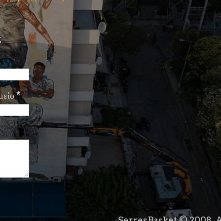
ς
μείο
*
SerresBasket © 2008. A