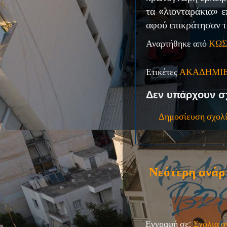
τα «λιονταράκια» ε
αφού επικράτησαν 
Αναρτήθηκε από
ΚΩΣ
Ετικέτες
ΑΚΑΔΗΜΙ
Δεν υπάρχουν σ
Δημοσίευση σχολ
Νεότερη ανάρ
Εγγραφή σε:
Σχόλια 