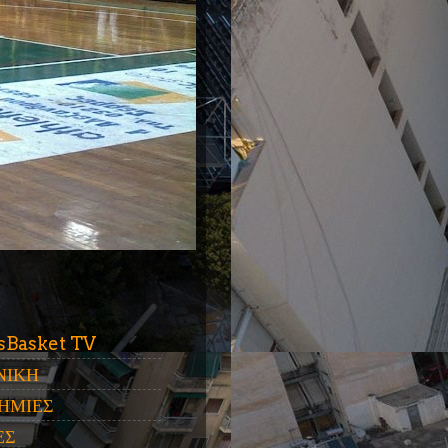
ύ
sBasket TV
ΝΙΚΗ
ΗΜΙΕΣ
ΕΣ