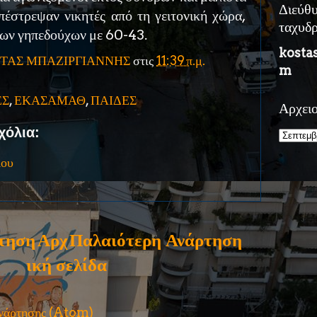
Διεύθ
πέστρεψαν νικητές από τη γειτονική χώρα,
ταχυδ
των γηπεδούχων με 60-43.
kosta
ΤΑΣ ΜΠΑΖΙΡΓΙΑΝΝΗΣ
στις
11:39 π.μ.
m
ΕΣ
,
ΕΚΑΣΑΜΑΘ
,
ΠΑΙΔΕΣ
Αρχει
χόλια:
ίου
τηση
Αρχ
Παλαιότερη Ανάρτηση
ική σελίδα
ανάρτησης (Atom)