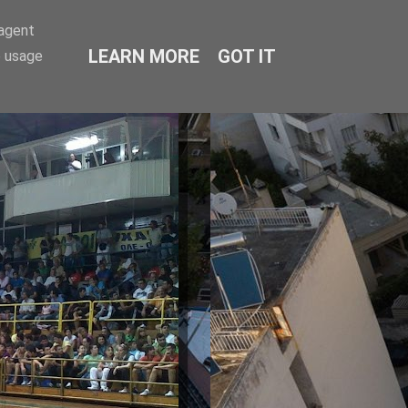
-agent
LEARN MORE
GOT IT
e usage