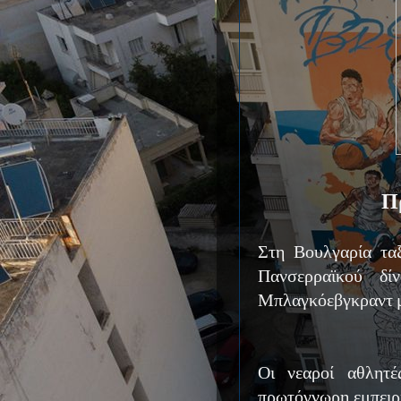
Π
Στη Βουλγαρία ταξ
Πανσερραϊκού δί
Μπλαγκόεβγκραντ 
Οι νεαροί αθλητέ
πρωτόγνωρη εμπειρί