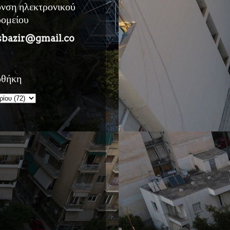
υνση ηλεκτρονικού
ρομείου
sbazir@gmail.co
οθήκη