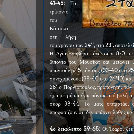
41-45:
Το
τρίποντο
του
Κάτσικα
στη λήξη
του χρόνου των 24’’, στο 23’, αποτελε
Η Αγία Βαρβάρα κάνει σερί 8-0 με
δίποντο του Μουσίκα και μειώνει 
απαντούν με 5 πόντους (33-40 στο 25’
συνεχόμενους (38-40 στο 26’10) και το
28’ ο Ποργιόπουλος, προπονητής των Ι
έχει μετρήσει ένας πόντος από βολή του
σκορ 38-44. Το ματς σταματάει απ
αποφασίζουν ότι δεν υπάρχει λάθος και
4ο δεκάλεπτο 59-65:
Οι Ίκαροι ξεκ