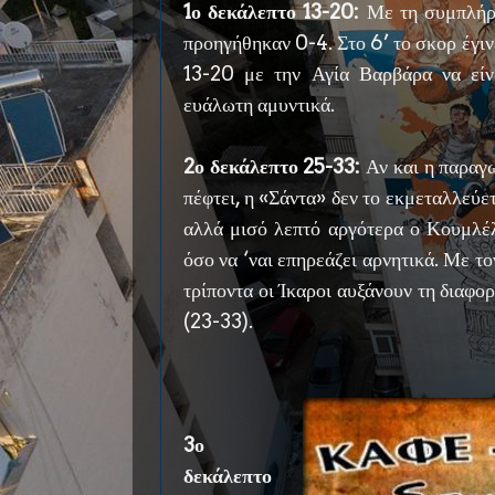
1ο δεκάλεπτο 13-20:
Με τη συμπλήρω
προηγήθηκαν 0-4. Στο 6’ το σκορ έγιν
13-20 με την Αγία Βαρβάρα να είνα
ευάλωτη αμυντικά.
2ο δεκάλεπτο 25-33:
Αν και η παραγ
πέφτει, η «Σάντα» δεν το εκμεταλλεύε
αλλά μισό λεπτό αργότερα ο Κουμλέλ
όσο να ‘ναι επηρεάζει αρνητικά. Με τ
τρίποντα οι Ίκαροι αυξάνουν τη διαφο
(23-33).
3ο
δεκάλεπτο