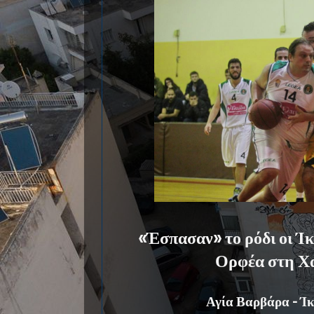
«Έσπασαν» το ρόδι οι Ίκ
Ορφέα στη Χ
Αγία Βαρβάρα - Ίκ