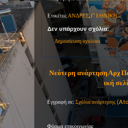
Ετικέτες
ΑΝΔΡΕΣ
,
Γ' ΕΘΝΙΚΗ
Δεν υπάρχουν σχόλια:
Δημοσίευση σχολίου
Νεότερη ανάρτηση
Αρχ
Π
ική σελ
Εγγραφή σε:
Σχόλια ανάρτησης (A
Φόρμα επικοινωνίας