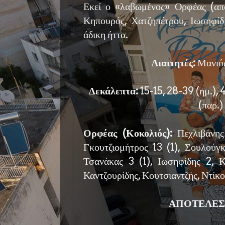
Εκεί ο «λαβωμένος» Ορφέας (απ
Κηπουρός, Χατζηπέτρου, Ιωσηφίδη
άδικη ήττα.
Διαιτητές:
Μανιός
Δεκάλεπτα:
15-15, 28-39 (ημ.), 
(παρ.)
Ορφέας (Κοκολιός):
Πεχλιβάνης
Γκουτζιομήτρος 13 (1), Σουλούγκ
Τσανάκας 3 (1), Ιωσηφίδης 2, 
Καντζουρίδης, Κουτσιαντζής, Ντίκ
ΑΠΟΤΕΛΕΣ