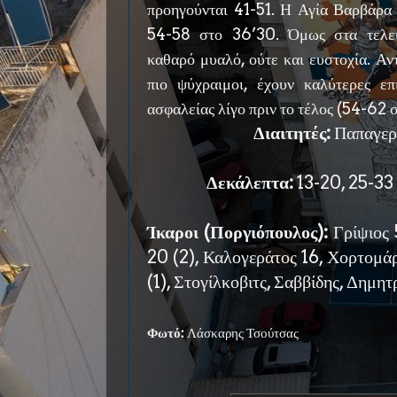
προηγούνται 41-51. Η Αγία Βαρβάρα 
54-58 στο 36’30. Όμως στα τελευ
καθαρό μυαλό, ούτε και ευστοχία. Αντ
πιο ψύχραιμοι, έχουν καλύτερες επ
ασφαλείας λίγο πριν το τέλος (54-62 σ
Διαιτητές:
Παπαγερί
Δεκάλεπτα:
13-20, 25-33 
Ίκαροι (Ποργιόπουλος):
Γρίψιος 
20 (2), Καλογεράτος 16, Χορτομάρ
(1), Στογίλκοβιτς, Σαββίδης, Δημητ
Φωτό:
Λάσκαρης Τσούτσας