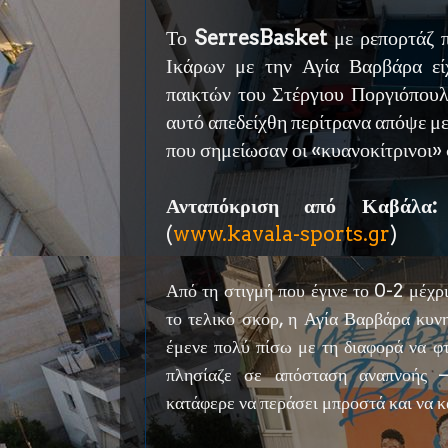
Το
SerresBasket
με ρεπορτάζ π
Ικάρων με την Αγία Βαρβάρα εί
παικτών του Στέργιου Ποργιόπουλο
αυτό απεδείχθη περίτρανα απόψε με
που σημείωσαν οι «κυανοκίτρινοι»
Ανταπόκριση από Καβάλα:
(
www.kavala-sports.gr
)
Από τη στιγμή που έγινε το 0-2 μέχρι
το τελικό σκορ, η Αγία Βαρβάρα κυν
έμενε πολύ πίσω με τη διαφορά να φτ
πλησίαζε σε απόσταση αναπνοής –
κατάφερε να περάσει μπροστά και να κ