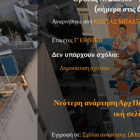
(σήμερα στις 6
Αναρτήθηκε από
ΚΩΣΤΑΣ ΜΠΑΖΙ
Ετικέτες
Γ' ΕΘΝΙΚΗ
Δεν υπάρχουν σχόλια:
Δημοσίευση σχολίου
Νεότερη ανάρτηση
Αρχ
Π
ική σελ
Εγγραφή σε:
Σχόλια ανάρτησης (A