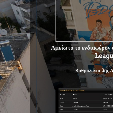
Αμείωτο το ενδιαφέρον
Leag
Βαθμολογία 3ης 