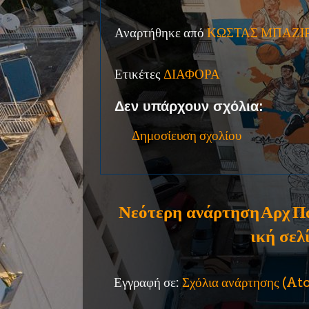
Αναρτήθηκε από
ΚΩΣΤΑΣ ΜΠΑΖΙ
Ετικέτες
ΔΙΑΦΟΡΑ
Δεν υπάρχουν σχόλια:
Δημοσίευση σχολίου
Νεότερη ανάρτηση
Αρχ
Π
ική σελ
Εγγραφή σε:
Σχόλια ανάρτησης (A