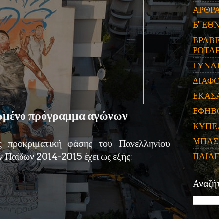
ΑΡΘΡ
Β' ΕΘ
ΒΡΑΒΕ
ΡΟΤΑΡ
ΓΥΝΑ
ΔΙΑΦ
ΕΚΑΣ
ΕΦΗΒ
ωμένο πρόγραμμα αγώνων
ΚΥΠΕ
ΜΠΑΣ
 προκριματική φάσης του Πανελληνίου
 Παίδων 2014-2015 έχει ως εξής:
ΠΑΙΔ
Αναζή