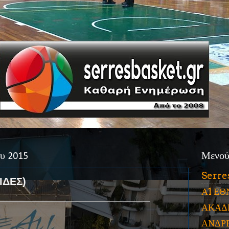
ου 2015
Μενο
Serre
ΙΔΕΣ)
Α1 ΕΘ
ΑΚΑΔ
ΑΝΔΡ