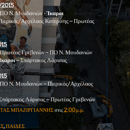
/2015
ΠΟ Ν. Μουδανιών -
Ίκαροι
ερικός/Αρχέλαος Κατερίνης – Πρωτέας
015
ρωτέας Γρεβενών – ΠΟ Ν. Μουδανιών
Ίκαροι
– Σπάρτακος Λάρισας
015
Ο Ν. Μουδανιών – Πιερικός/Αρχέλαος
πάρτακος Λάρισας – Πρωτέας Γρεβενών
ΤΑΣ ΜΠΑΖΙΡΓΙΑΝΝΗΣ
στις
2:00 μ.μ.
ΕΣ
,
ΠΑΙΔΕΣ