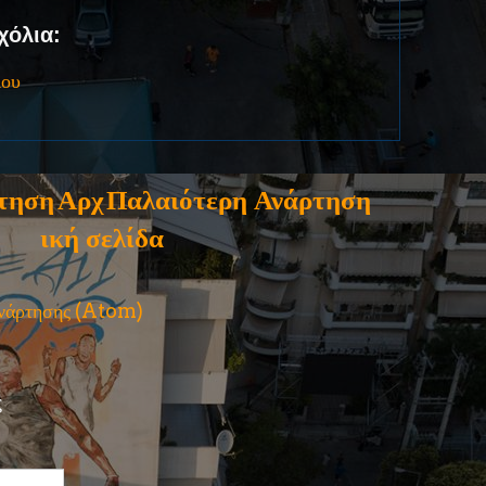
χόλια:
ίου
τηση
Αρχ
Παλαιότερη Ανάρτηση
ική σελίδα
ανάρτησης (Atom)
ς