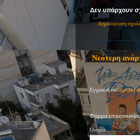
Δεν υπάρχουν σ
Δημοσίευση σχολ
Νεότερη ανάρ
Εγγραφή σε:
Σχόλια 
Φόρμα επικοινωνία
Όνομα