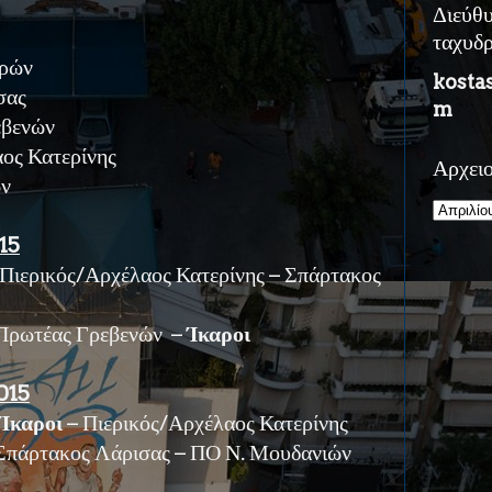
Διεύθ
ταχυδ
ρρών
kosta
σας
m
εβενών
ος Κατερίνης
Αρχει
ών
15
ερικός/Αρχέλαος Κατερίνης – Σπάρτακος
ρωτέας Γρεβενών –
Ίκαροι
015
καροι
– Πιερικός/Αρχέλαος Κατερίνης
πάρτακος Λάρισας – ΠΟ Ν. Μουδανιών