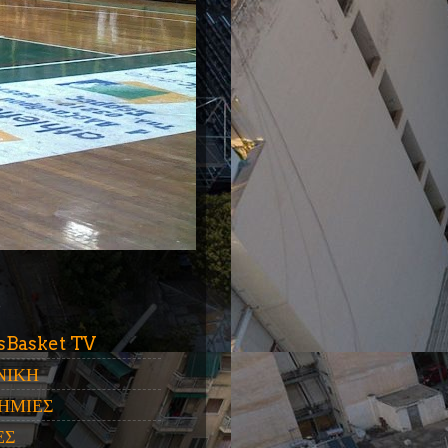
ύ
sBasket TV
ΝΙΚΗ
ΗΜΙΕΣ
ΕΣ