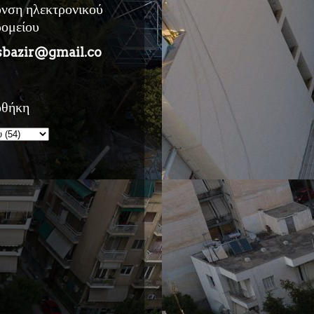
υνση ηλεκτρονικού
ρομείου
sbazir@gmail.co
οθήκη