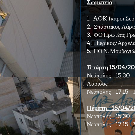
Σωματεία
1. AOK Ικαροι Σε
2. Σπάρτακος Λάρι
3. ΦΟ Πρωτέας Γρ
4. Πιερικός/Αρχέλα
5. ΠΟ Ν. Μουδανι
Τετάρτη 15/04/20
Νεάπολης 15.30 Πι
Λάρισας
Νεάπολης 17.15 Π
Πέμπτη 16/04/2
Νεάπολης 15.30
Ί
Νεάπολης 17.15 Σ