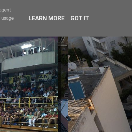
-agent
LEARN MORE
GOT IT
e usage