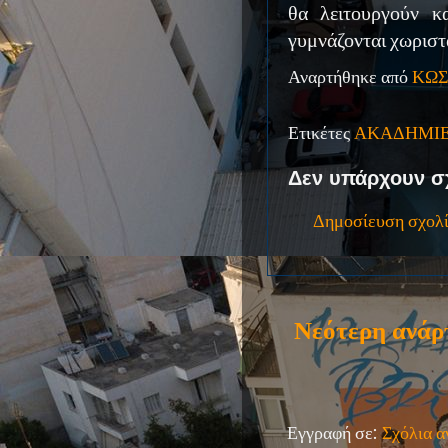
θα λειτουργούν κ
γυμνάζονται χωριστά
Αναρτήθηκε από
ΚΩΣ
Ετικέτες
ΑΚΑΔΗΜΙ
Δεν υπάρχουν σ
Δημοσίευση σχολ
Νεότερη ανάρ
Εγγραφή σε:
Σχόλια 