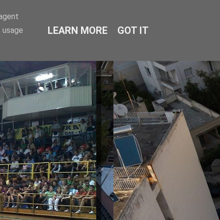
-agent
LEARN MORE
GOT IT
e usage