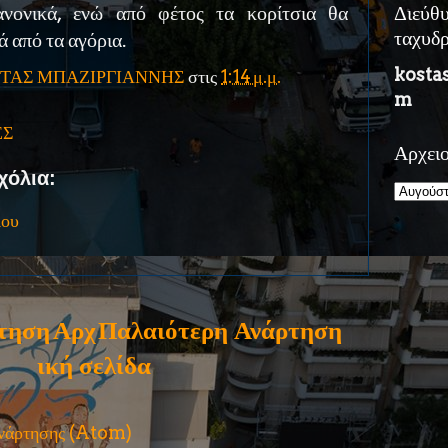
ανονικά, ενώ από φέτος τα κορίτσια θα
Διεύθ
 από τα αγόρια.
ταχυδ
kosta
ΤΑΣ ΜΠΑΖΙΡΓΙΑΝΝΗΣ
στις
1:14 μ.μ.
m
ΕΣ
Αρχει
χόλια:
ίου
τηση
Αρχ
Παλαιότερη Ανάρτηση
ική σελίδα
ανάρτησης (Atom)