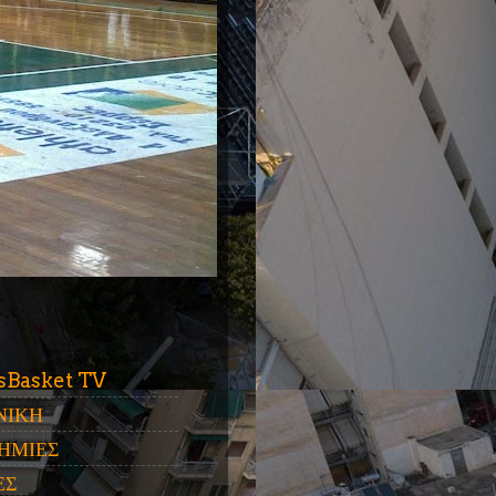
ύ
sBasket TV
ΝΙΚΗ
ΗΜΙΕΣ
ΕΣ