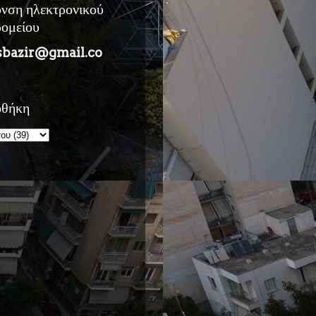
υνση ηλεκτρονικού
ρομείου
sbazir@gmail.co
οθήκη