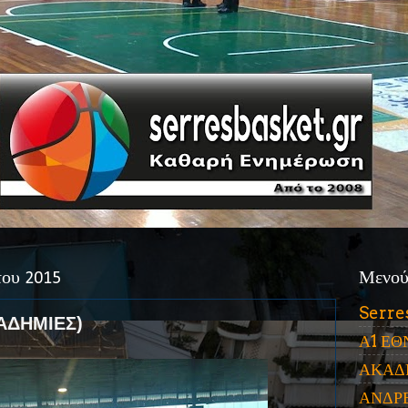
του 2015
Μενο
Serre
ΑΔΗΜΙΕΣ)
Α1 ΕΘ
ΑΚΑΔ
ΑΝΔΡ