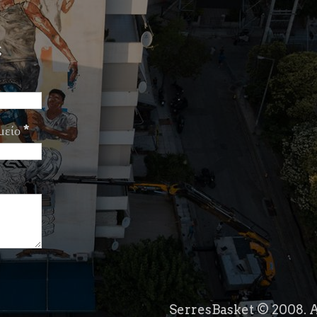
ς
μείο
*
SerresBasket © 2008. A