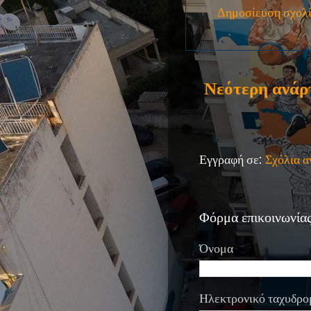
Δημοσίευση σχολ
Νεότερη ανάρ
Εγγραφή σε:
Σχόλια 
Φόρμα επικοινωνία
Όνομα
Ηλεκτρονικό ταχυδρο