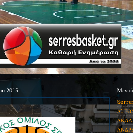
ου 2015
Μενο
Serre
Α1 ΕΘ
ΑΚΑΔ
ΑΝΔΡ