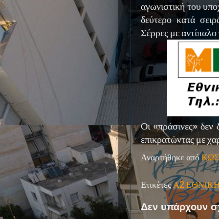
αγωνιστική του υπο
δεύτερο κατά σειρ
Σέρρες με αντίπαλ
Οι «πράσινες» δεν
επικρατώντας με χα
Αναρτήθηκε από
ΚΩΣ
Ετικέτες
Α2 ΕΘΝΙΚ
Δεν υπάρχουν σ