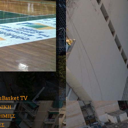
ύ
sBasket TV
ΝΙΚΗ
ΗΜΙΕΣ
ΕΣ