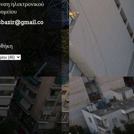
υνση ηλεκτρονικού
ρομείου
sbazir@gmail.co
οθήκη