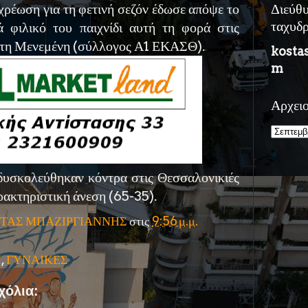
χρέωση για τη φετινή σεζόν έδωσε απόψε το
Διεύθ
ά φιλικό του παιχνίδι αυτή τη φορά στις
ταχυδ
ο τη Μενεμένη (σύλλογος Α1 ΕΚΑΣΘ).
kosta
m
Αρχει
 δυσκολεύθηκαν κόντρα στις Θεσσαλονικιές
ρακτηριστική άνεση (65-35).
ΤΑΣ ΜΠΑΖΙΡΓΙΑΝΝΗΣ
στις
9:56 μ.μ.
Η
,
ΓΥΝΑΙΚΕΣ
χόλια: