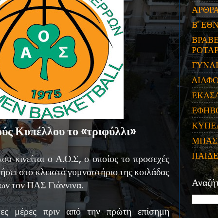
ΑΡΘΡ
Β' ΕΘ
ΒΡΑΒΕ
ΡΟΤΑΡ
ΓΥΝΑ
ΔΙΑΦ
ΕΚΑΣ
ΕΦΗΒ
ΚΥΠΕ
ύς Κυπέλλου το «τριφύλλι»
ΜΠΑΣ
ΠΑΙΔ
υ κινείται ο Α.Ο.Σ, ο οποίος το προσεχές
ήσει στο κλειστό γυμναστήριο της κοιλάδας
Αναζή
ων τον ΠΑΣ Γιάννινα.
γες μέρες πριν από την πρώτη επίσημη