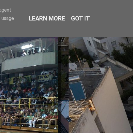
-agent
LEARN MORE
GOT IT
e usage