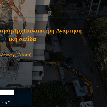
ίου
τηση
Αρχ
Παλαιότερη Ανάρτηση
ική σελίδα
ανάρτησης (Atom)
ς
μείο
*