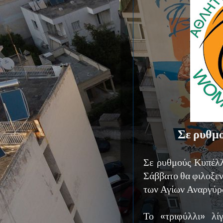
Σε ρυθμο
Σε ρυθμούς Κυπέλλο
Σάββατο θα φιλοξεν
των Αγίων Αναργύρ
Το «τριφύλλι» λί