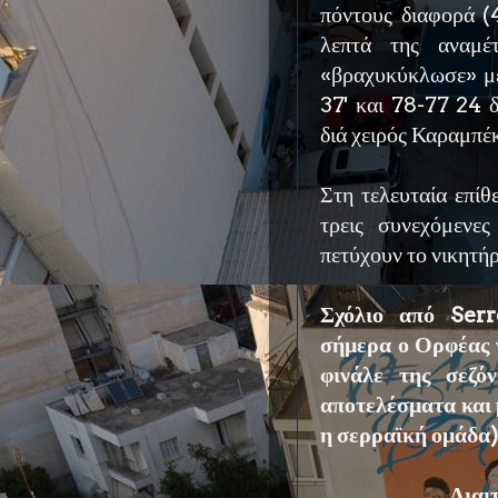
πόντους διαφορά (
λεπτά της αναμ
«βραχυκύκλωσε» με
37' και 78-77 24 
διά χειρός Καραμπέ
Στη τελευταία επίθ
τρεις συνεχόμενε
πετύχουν το νικητήρ
Σχόλιο από Serr
σήμερα ο Ορφέας γ
φινάλε της σεζό
αποτελέσματα και 
η σερραϊκή ομάδα)
Διαι