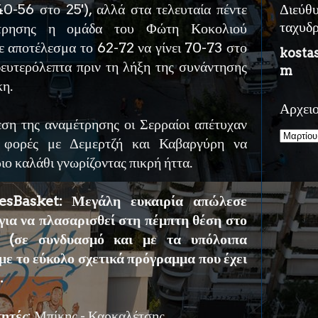
40-56 στο 25'), αλλά στα τελευταία πέντε
Διεύθ
έτρησης η ομάδα του Φώτη Κοκολιού
ταχυδ
 αποτέλεσμα το 62-72 να γίνει 70-73 στο
kosta
δευτερόλεπτα πριν τη λήξη της συνάντησης
m
κη.
Αρχει
εση της αναμέτρησης οι Σερραίοι απέτυχαν
ς φορές με Δεμερτζή και Καβαργύρη να
ιο καλάθι γνωρίζοντας πικρή ήττα.
esBasket: Μεγάλη ευκαιρία απώλεσε
ια να πλασαρισθεί στη πέμπτη θέση στο
ν (σε συνδυασμό και με τα υπόλοιπα
με το εύκολο σχετικά πρόγραμμα που έχει
.
τητές
: Μπίκης - Καρκαλέτσης