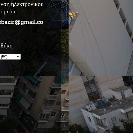
υνση ηλεκτρονικού
ρομείου
sbazir@gmail.co
οθήκη