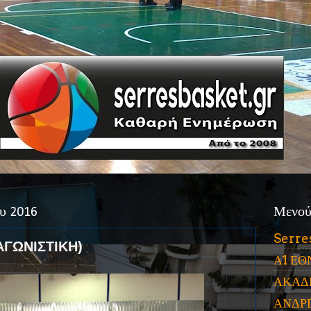
υ 2016
Μενο
Serre
 ΑΓΩΝΙΣΤΙΚΗ)
Α1 ΕΘ
ΑΚΑΔ
ΑΝΔΡ