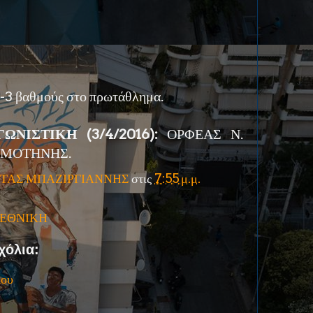
 -3 βαθμούς στο πρωτάθλημα.
ΝΙΣΤΙΚΗ (3/4/2016):
ΟΡΦΕΑΣ Ν.
ΚΟΜΟΤΗΝΗΣ.
ΤΑΣ ΜΠΑΖΙΡΓΙΑΝΝΗΣ
στις
7:55 μ.μ.
' ΕΘΝΙΚΗ
χόλια:
ίου