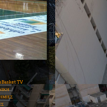
ύ
sBasket TV
ΝΙΚΗ
ΗΜΙΕΣ
ΕΣ