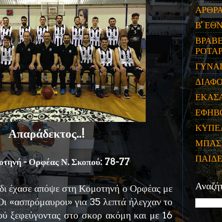
ΑΡΘΡ
Β' ΕΘ
ΒΡΑΒΕ
ΡΟΤΑΡ
ΓΥΝΑ
ΔΙΑΦ
ΕΚΑΣ
ΕΦΗΒ
ΚΥΠΕ
Απαράδεκτος..!
ΜΠΑΣ
ΠΑΙΔ
τηνή - Ορφέας Ν. Σκοπού: 78-77
Αναζή
ίδι έχασε απόψε στη Κομοτηνή ο Ορφέας με
Οι «ασπρόμαυροι» για 35 λεπτά ήλεγχαν το
ιού ξεφεύγοντας στο σκορ ακόμη και με 16