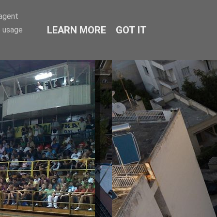
-agent
LEARN MORE
GOT IT
e usage