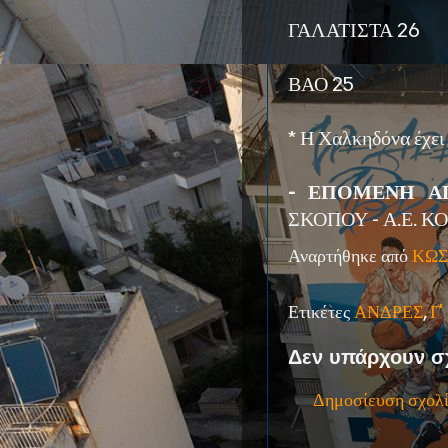
ΓΑΛΑΤΙΣΤΑ 26
ΒΑΟ 25
* Η Χαλκηδόνα έχει
- ΕΠΟΜΕΝΗ ΑΓΩ
ΣΚΟΠΟΥ - Α.Ε. 
Αναρτήθηκε από
ΚΩΣ
Ετικέτες
ΑΝΔΡΕΣ
,
Γ
Δεν υπάρχουν σ
Δημοσίευση σχολ