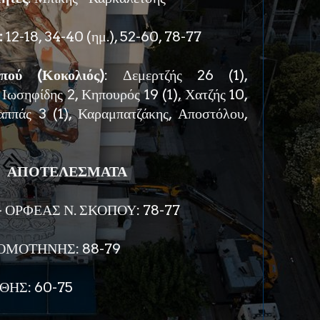
:
12-18, 34-40 (ημ.), 52-60, 78-77
ού (Κοκολιός)
: Δεμερτζής 26 (1),
, Ιωσηφίδης 2, Κηπουρός 19 (1), Χατζής 10,
ππάς 3 (1), Καραμπατζάκης, Αποστόλου,
ΑΠΟΤΕΛΕΣΜΑΤΑ
 ΟΡΦΕΑΣ Ν. ΣΚΟΠΟΥ: 78-77
ΚΟΜΟΤΗΝΗΣ: 88-79
ΘΗΣ: 60-75