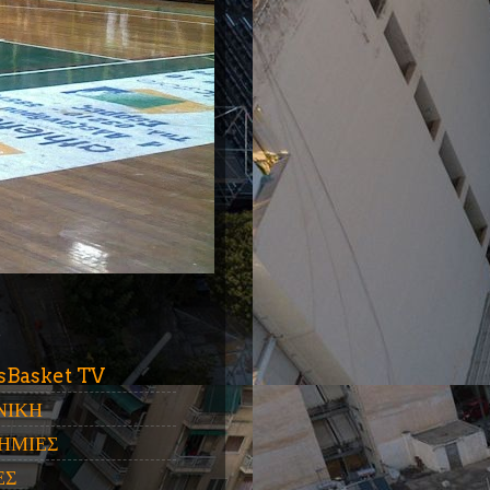
ύ
sBasket TV
ΝΙΚΗ
ΗΜΙΕΣ
ΕΣ