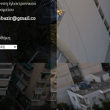
υνση ηλεκτρονικού
ρομείου
sbazir@gmail.co
οθήκη