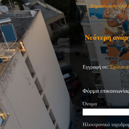
Δημοσίευση σχολ
Νεότερη ανάρ
Εγγραφή σε:
Σχόλια 
Φόρμα επικοινωνία
Όνομα
Ηλεκτρονικό ταχυδρο