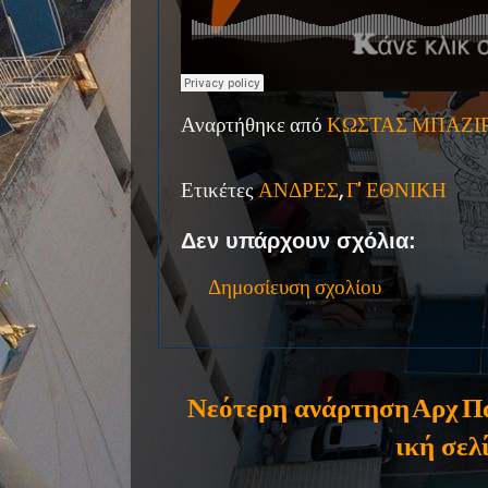
Αναρτήθηκε από
ΚΩΣΤΑΣ ΜΠΑΖΙ
Ετικέτες
ΑΝΔΡΕΣ
,
Γ' ΕΘΝΙΚΗ
Δεν υπάρχουν σχόλια:
Δημοσίευση σχολίου
Νεότερη ανάρτηση
Αρχ
Π
ική σελ