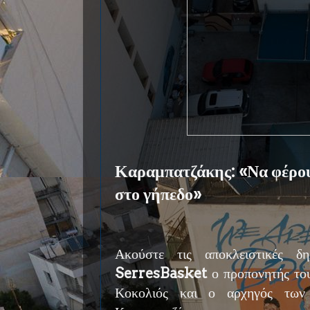
Καραμπατζάκης: «Να φέρου
στο γήπεδο»
Ακούστε τις αποκλειστικές δ
SerresBasket
ο προπονητής το
Κοκολιός και ο αρχηγός των