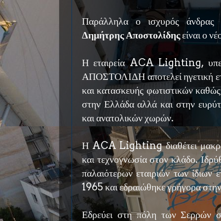
Παράλληλα ο ισχυρός άνδρας 
Δημήτρης Αποστολίδης
είναι ο ν
Η εταιρεία ACA Lighting, υπε
ΑΠΟΣΤΟΛΙΔΗ αποτελεί ηγετική ετα
και κατασκευής φωτιστικών καθώς
στην Ελλάδα αλλά και στην ευρύτ
και ανατολικών χωρών.
Η ACA Lighting διαθέτει μακρο
και τεχνογνωσία στον κλάδο. Ιδρύ
παλαιότερων εταιριών των ίδιων ε
1965 και εδραιώθηκε γρήγορα στην
Εδρεύει στη πόλη των Σερρών σ