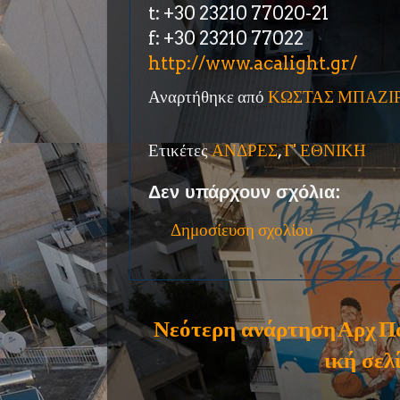
t: +30 23210 77020-21
f: +30 23210 77022
http://www.acalight.gr/
Αναρτήθηκε από
ΚΩΣΤΑΣ ΜΠΑΖΙ
Ετικέτες
ΑΝΔΡΕΣ
,
Γ' ΕΘΝΙΚΗ
Δεν υπάρχουν σχόλια:
Δημοσίευση σχολίου
Νεότερη ανάρτηση
Αρχ
Π
ική σελ