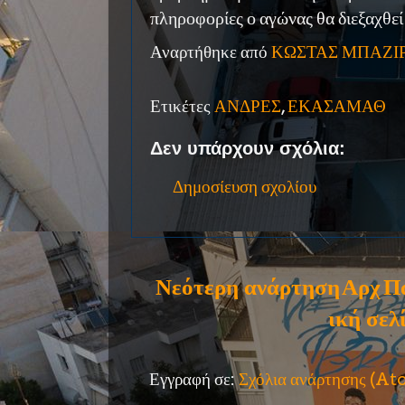
πληροφορίες ο αγώνας θα διεξαχθεί
Αναρτήθηκε από
ΚΩΣΤΑΣ ΜΠΑΖΙ
Ετικέτες
ΑΝΔΡΕΣ
,
ΕΚΑΣΑΜΑΘ
Δεν υπάρχουν σχόλια:
Δημοσίευση σχολίου
Νεότερη ανάρτηση
Αρχ
Π
ική σελ
Εγγραφή σε:
Σχόλια ανάρτησης (A