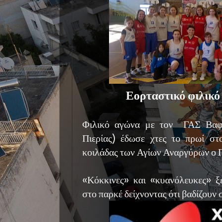
Εορταστικό φιλικό 
Φιλικό αγώνα με τον ΓΑΣ Βαφ
Πιερίας) έδωσε χτες το πρωί στ
κοιλάδας των Αγίων Αναργύρων ο 
«Κόκκινες» και «κυανόλευκες» ξ
στο παρκέ δείχνοντας ότι βαδίζουν