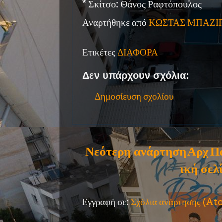
* Σκίτσο: Θάνος Ραφτόπουλος
Αναρτήθηκε από
ΚΩΣΤΑΣ ΜΠΑΖΙ
Ετικέτες
ΔΙΑΦΟΡΑ
Δεν υπάρχουν σχόλια:
Δημοσίευση σχολίου
Νεότερη ανάρτηση
Αρχ
Π
ική σελ
Εγγραφή σε:
Σχόλια ανάρτησης (A