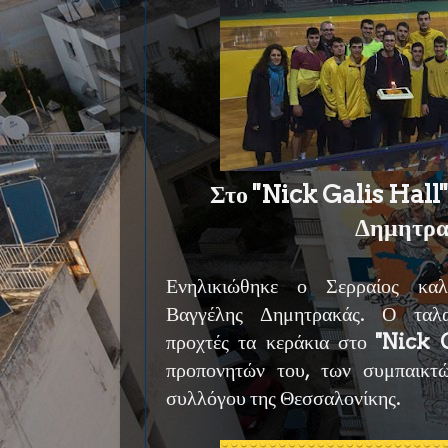
Στο ''Nick Galis Hall'
Δημητρα
Ενηλικιώθηκε ο Σερραίος καλ
Βαγγέλης Δημητρακάς. Ο ταλα
προχτές τα κεράκια στο
''Nick 
προπονητών του, των συμπαικτ
συλλόγου της Θεσσαλονίκης.