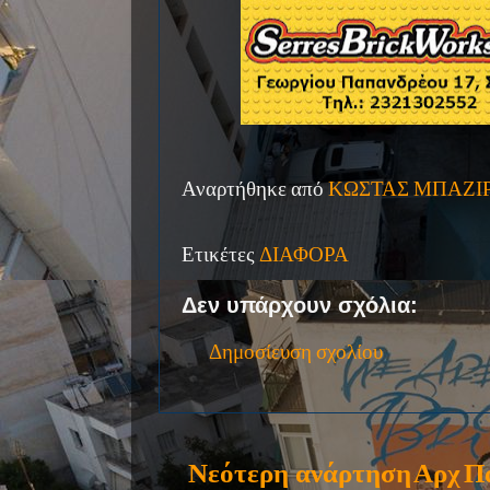
Αναρτήθηκε από
ΚΩΣΤΑΣ ΜΠΑΖΙ
Ετικέτες
ΔΙΑΦΟΡΑ
Δεν υπάρχουν σχόλια:
Δημοσίευση σχολίου
Νεότερη ανάρτηση
Αρχ
Π