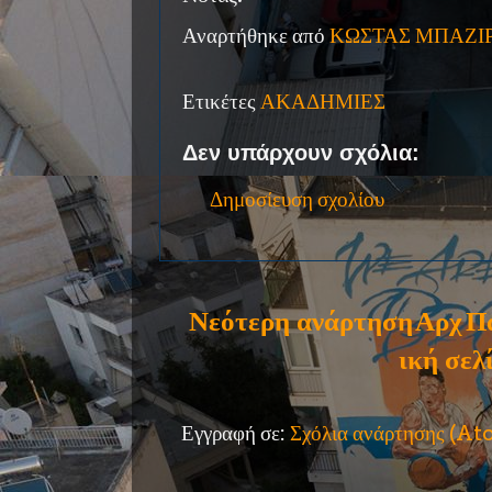
Αναρτήθηκε από
ΚΩΣΤΑΣ ΜΠΑΖΙ
Ετικέτες
ΑΚΑΔΗΜΙΕΣ
Δεν υπάρχουν σχόλια:
Δημοσίευση σχολίου
Νεότερη ανάρτηση
Αρχ
Π
ική σελ
Εγγραφή σε:
Σχόλια ανάρτησης (A