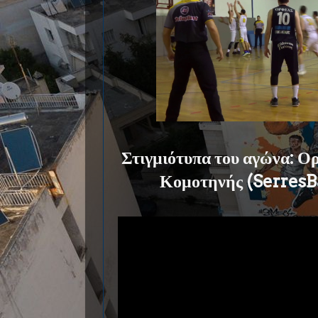
Στιγμιότυπα του αγώνα: Ορ
Κομοτηνής (SerresB