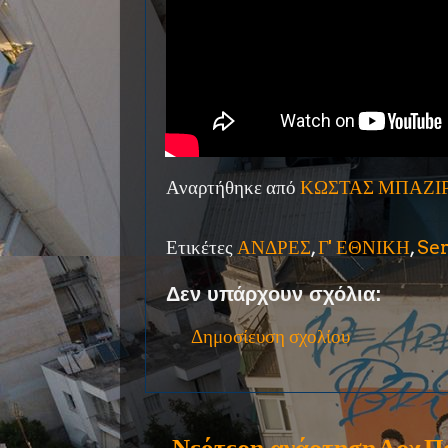
Αναρτήθηκε από
ΚΩΣΤΑΣ ΜΠΑΖΙ
Ετικέτες
ΑΝΔΡΕΣ
,
Γ' ΕΘΝΙΚΗ
,
Se
Δεν υπάρχουν σχόλια:
Δημοσίευση σχολίου
Νεότερη ανάρτηση
Αρχ
Π