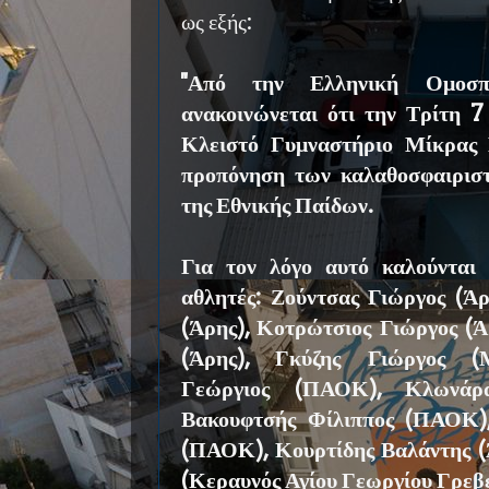
ως εξής:
''Από την Ελληνική Ομοσπ
ανακοινώνεται ότι την Τρίτη 7
Κλειστό Γυμναστήριο Μίκρας 
προπόνηση των καλαθοσφαιρισ
της Εθνικής Παίδων.
Για τον λόγο αυτό καλούνται
αθλητές: Ζούντσας Γιώργος (Άρ
(Άρης), Κοτρώτσιος Γιώργος (Ά
(Άρης), Γκύζης Γιώργος (Μ
Γεώργιος (ΠΑΟΚ), Κλωνάρ
Βακουφτσής Φίλιππος (ΠΑΟΚ)
(ΠΑΟΚ), Κουρτίδης Βαλάντης (
(Κεραυνός Αγίου Γεωργίου Γρε