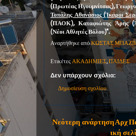
(Πρωτέας Ηγουμνίτσας), Γεωργ
Τοπάλης Αθανάσιος (Ίκαροι Σε
(ΠΑΟΚ), Καταφιώτης Άρης (Ά
(Νέοι Αθλητές Βόλου)''.
Αναρτήθηκε από
ΚΩΣΤΑΣ ΜΠΑΖΙ
Ετικέτες
ΑΚΑΔΗΜΙΕΣ
,
ΠΑΙΔΕΣ
Δεν υπάρχουν σχόλια:
Δημοσίευση σχολίου
Νεότερη ανάρτηση
Αρχ
Π
ική σελ