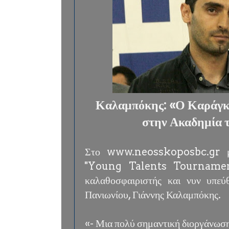
Καλαμπόκης: «Ο Καράγκ
στην Ακαδημία 
Στο www.neosskoposbc.gr μί
''Young Talents Tournament'
καλαθοσφαιριστής και νυν υπε
Πανιωνίου, Γιάννης Καλαμπόκης.
«- Μια πολύ σημαντική διοργάνωση 