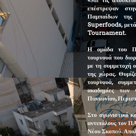
«Με τις αποσκευέ
επέστρεψαν στη
Παμπαίδων της
Superfoods, μετά
Tournament.
Η ομάδα του Πα
τουρνουά που διο
με τη συμμετοχή 
της χώρας. Θυμίζ
τουρνουά, συμμε
ακαδημίες των
Πανιωνίου, Περισ
Στο αγωνιστικό κ
αντιπάλους τον Π
Νέου Σκοπού. Απολο