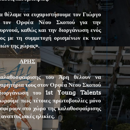
α θέλαμε να ευχαριστήσουμε τον Γιώργο
ι τον Ορφέα Νέου Σκοπού για την
υρνουά, καθώς και την διοργάνωση ενός
ος με τη συμμετοχή ορισμένων εκ των
ιών της χώρας».
ΑΡΗΣ
καλαθοσφαίρισης του Άρη θέλουν να
χαρητήρια τους στον Ορφέα Νέου Σκοπού
διοργάνωση του 1st Young Talents
ρούμε πως τέτοιες πρωτοβουλίες μόνο
οσφέρουν στο χώρο της καλαθοσφαίρισης
ς αναπτυξιακές ηλικίες.