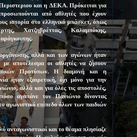
Περιστεριου και η ΔΕΚΑ. Πρόκειται για
κπροσωπούνται από αθλητές που έχουν
ους ιστορία στο ελληνικό μπάσκετ, όπως
ρτης, Χατζηβρέττας, Καλαμπόκης,
Καράγκουτης.
ιοργάνωσης αλλά και των αγώνων ήταν
 με αποτέλεσμα οι αθλητές να ζήσουν
αϊκών Προτύπων. Η διαμονή και η
νία ήταν εξαιρετική, όχι μόνο για την
ιώνιο, αλλά και για όλες τις αποστολές,
πόσο αγαπάνε τον Πανιώνιο δίνοντας
το αγωνιστικό επίπεδο όλων των παιδιών
λύ ανταγωνιστικοί και το θέαμα πλησίαζε