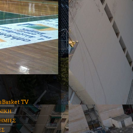
ύ
sBasket TV
ΝΙΚΗ
ΗΜΙΕΣ
ΕΣ