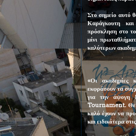
Στο σημείο αυτό θ
Καράγκουτη κα
πρόσκληση στο το
μίνι πρωταθλήματ
καλύτερων ακαδημ
«Οι ακαδημίες 
εκφράσουν τα συγ
για την άψογη 
Tournament. Θεω
καλό έχουν να πρ
και ειδικότερα στι