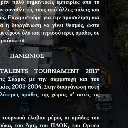
ραν πολύ σημαντικές εμπειρίες από το
ν συναθλητές τους από άλλες πόλεις και
υς. Ευχαριστούμε για την πρόσκληση και
α η διοργάνωση να γίνει θεσμός, ώστε
μετέχουν όλο και περισσότερες ομάδες σε
υ μπάσκετ».
ΠΑΝΙΩΝΙΟΣ
 TALENTS TOURNAMENT 2017''
ις Σέρρες με την συμμετοχή και του
ικίες 2003-2004. Στην διοργάνωση αυτή
λύτερες ομάδες της χώρας σ’ αυτές τις
 τουρνουά έλαβαν μέρος οι ομάδες του
Δούκα, του Άρη, του ΠΑΟΚ, του Ορφέα