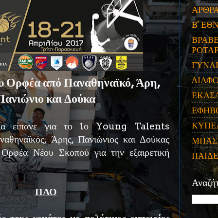
ΑΡΘΡ
Β' ΕΘ
ΒΡΑΒΕ
ΡΟΤΑΡ
ΓΥΝΑ
ΔΙΑΦ
 Ορφέα από Παναθηναϊκό, Άρη,
ΕΚΑΣ
Πανιώνιο και Δούκα
ΕΦΗΒ
ΚΥΠΕ
ια είπανε για το 1ο Young Talents
θηναϊκός, Άρης, Πανιώνιος και Δούκας
ΜΠΑΣ
 Ορφέα Νέου Σκοπού για την εξαιρετική
ΠΑΙΔ
Αναζή
ΠΑΟ