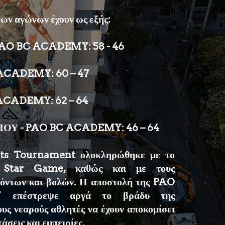
ων αγώνων έχουν ως εξής:
PAO BC ACADEMY: 58 - 46
ACADEMY: 60 – 47
ACADEMY: 62 – 64
ΟΥ - PAO BC ACADEMY: 46 – 64
ts Tournament ολοκληρώθηκε με το
l Star Game, καθώς και με τους
πόντων και βολών. Η αποστολή της PAO
επέστρεψε αργά το βράδυ της
υς νεαρούς αθλητές να έχουν αποκομίσει
άσεις και εμπειρίες.