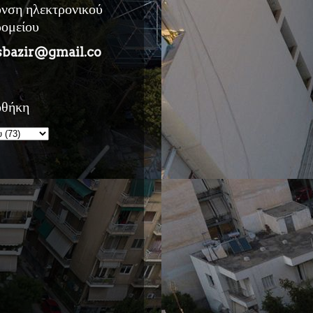
υνση ηλεκτρονικού
ρομείου
sbazir@gmail.co
οθήκη