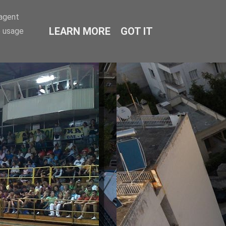
-agent
LEARN MORE
GOT IT
e usage