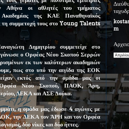
ς τους γεμάτες με πολύτιμες εμπειρίες
Διεύθ
ν Αθήνα οι αθλητές του τμήματος
ταχυδ
 Ακαδημίας της ΚΑΕ Παναθηναϊκός
kosta
 τη συμμετοχή τους στο Young Talents
m
Αρχει
ναγιώτη Δημητρίου συμμετείχε στο
ργάνωσε ο Ορφέας Νέου Σκοπού Σερρών
ορισμένων εκ των καλύτερων ακαδημιών
ουμε, πως στο υπό την αιγίδα της ΕΟΚ
τείχαν εκτός από την ομάδα μας οι
 Ορφέα Νέου Σκοπού, ΠΑΟΚ, Άρη,
τερίου, ΔΕΚΑ και ΑΣΕ Δούκα.
ομμάτι, η ομάδα μας έδωσε 4 αγώνες με
ΑΟΚ, την ΔΕΚΑ τον ΆΡΗ και τον Ορφέα
γισμός, δύο νίκες και δύο ήττες.