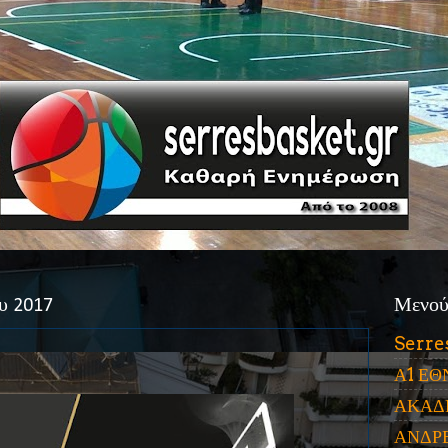
υ 2017
Μενο
Serre
Α1 ΕΘ
ΑΚΑΔ
ΑΝΔΡ