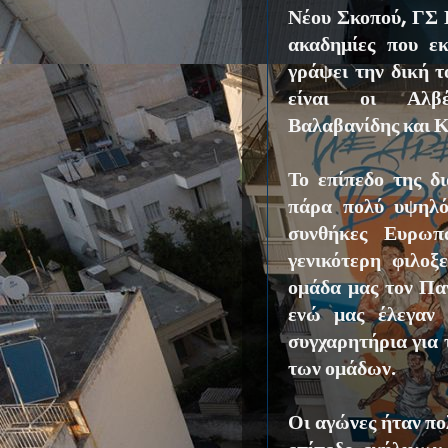
Νέου Σκοπού, ΓΣ 
ακαδημίες που ε
γράψει την δική τ
είναι οι Αλβέ
Βαλαβανίδης και 
Το επίπεδο της δ
πάρα πολύ υψηλό
συνθήκες Ευρωπ
γενικότερη φιλοξε
ομάδα μας τον Παν
ενώ μας έλεγαν 
συγχαρητήρια για 
των ομάδων.
Οι αγώνες ήταν πο