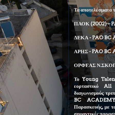
Τα αποτελέσματα τ
ΠΑΟΚ (2002) – 
ΔΕΚΑ - PAO BC 
ΑΡΗΣ - PAO BC 
ΟΡΦΕΑΣ Ν.ΣΚΟΠ
Το Young Talen
εορταστικό Al
διαγωνισμούς τρι
BC ACADEMY 
Παρασκευής, με το
σημαντικές παραστ