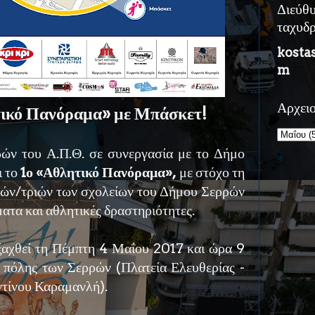
Διεύθ
ταχυδ
kosta
m
Αρχει
τικό Πανόραμα» με Μπάσκετ!
ρών του Α.Π.Θ. σε συνεργασία με το Δήμο
ι το
1ο «Αθλητικό Πανόραμα»,
με στόχο τη
τών/τριών των σχολείων του Δήμου Σερρών
ατα και αθλητικές δραστηριότητες.
ξαχθεί τη Πέμπτη 4 Μαΐου 2017 και ώρα 9
ς πόλης των Σερρών (Πλατεία Ελευθερίας -
τίνου Καραμανλή).