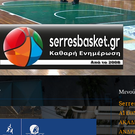
7
Μενο
Serre
Α1 ΕΘ
ΑΚΑΔ
ΑΝΔΡ