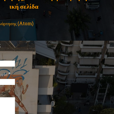
ική σελίδα
ανάρτησης (Atom)
ς
μείο
*