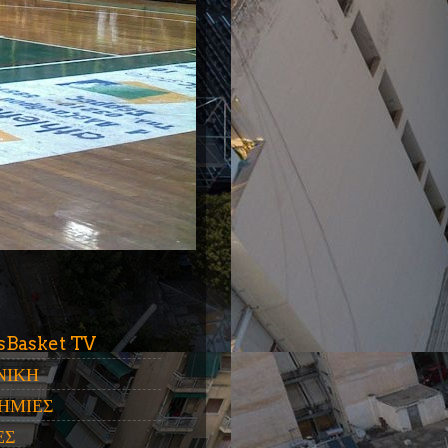
ύ
sBasket TV
ΝΙΚΗ
ΗΜΙΕΣ
ΕΣ