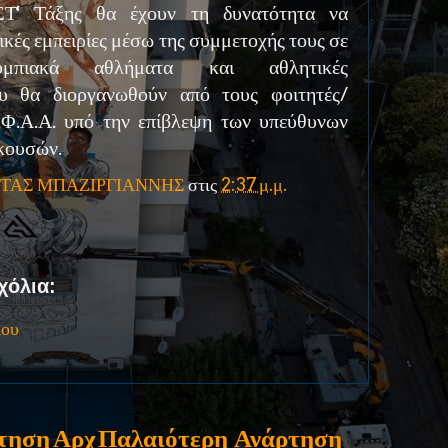
ΣΤ' Τάξης θα έχουν τη δυνατότητα να
κές εμπειρίες μέσω της συμμετοχής τους σε
λυμπιακά αθλήματα και αθλητικές
ου θα διοργανωθούν από τους φοιτητές/
Ε.Φ.Α.Α. υπό την επίβλεψη των υπεύθυνων
σκουσών.
ΤΑΣ ΜΠΑΖΙΡΓΙΑΝΝΗΣ
στις
2:37 μ.μ.
χόλια:
ίου
τηση
Αρχ
Παλαιότερη Ανάρτηση