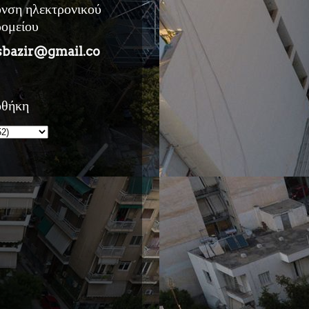
υνση ηλεκτρονικού
ρομείου
sbazir@gmail.co
οθήκη