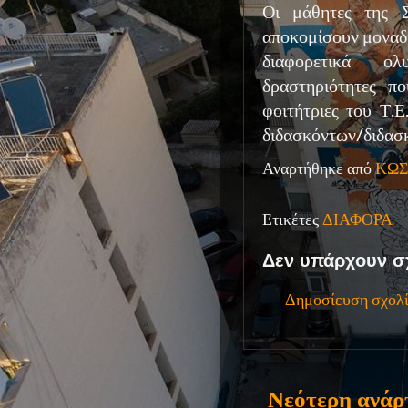
Οι μάθητες της 
αποκομίσουν μοναδι
διαφορετικά ο
δραστηριότητες π
φοιτήτριες του Τ.
διδασκόντων/διδα
Αναρτήθηκε από
ΚΩΣ
Ετικέτες
ΔΙΑΦΟΡΑ
Δεν υπάρχουν σ
Δημοσίευση σχολ
Νεότερη ανάρ