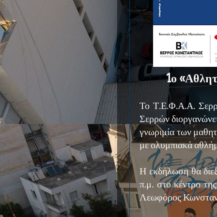
1ο «Αθλη
Το Τ.Ε.Φ.Α.Α. Σερ
Σερρών διοργανώνε
γνωριμία των μαθη
με ολυμπιακά αθλήμ
Η εκδήλωση θα διε
π.μ. στο κέντρο τη
Λεωφόρος Κωνσταν