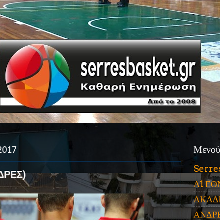
2017
Μενο
Serre
ΔΡΕΣ)
Α1 ΕΘ
ΑΚΑΔ
ΑΝΔΡ