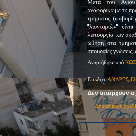
Μετά του Αγίου 
αναφορικά με τη π
τμήματος (φαβορί 
''λιονταριών'' εί
λειτουργία των ακα
ώθηση στα τμήματα
σπουδαίες γνώσεις, 
Αναρτήθηκε από
ΚΩΣ
Ετικέτες
ΑΝΔΡΕΣ
,
Ε
Δεν υπάρχουν σ
Δημοσίευση σχολ