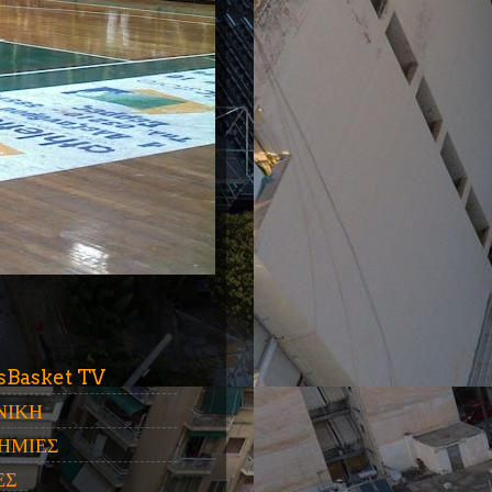
ύ
sBasket TV
ΝΙΚΗ
ΗΜΙΕΣ
ΕΣ