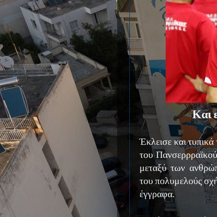
Και 
Έκλεισε και τυπικά 
του Πανσερρραϊκού
μεταξύ των ανθρώ
του πολυμελούς σχή
έγγραφα.