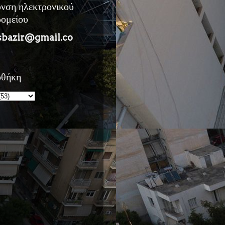
υνση ηλεκτρονικού
ρομείου
sbazir@gmail.co
οθήκη