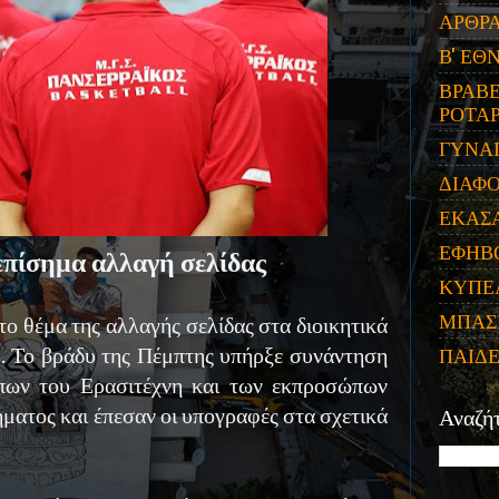
ΑΡΘΡ
Β' ΕΘ
ΒΡΑΒΕ
ΡΟΤΑΡ
ΓΥΝΑ
ΔΙΑΦ
ΕΚΑΣ
ΕΦΗΒ
επίσημα αλλαγή σελίδας
ΚΥΠΕ
ΜΠΑΣ
το θέμα της αλλαγής σελίδας στα διοικητικά
. Το βράδυ της Πέμπτης υπήρξε συνάντηση
ΠΑΙΔ
πων του Ερασιτέχνη και των εκπροσώπων
ματος και έπεσαν οι υπογραφές στα σχετικά
Αναζή