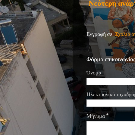
Νεότερη ανάρ
Εγγραφή σε:
Σχόλια 
Φόρμα επικοινωνία
Όνομα
Ηλεκτρονικό ταχυδρο
Μήνυμα
*