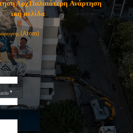
τηση
Αρχ
Παλαιότερη Ανάρτηση
ική σελίδα
ανάρτησης (Atom)
ς
μείο
*