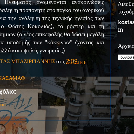
Πνεύματος αναμένονται ανακοινώσεις
Διεύθ
ρόσληψη προπονητή στο πάγκο του ανδρικού
ταχυδ
για την ανάληψη της τεχνικής ηγεσίας των
kosta
ναι ο Φώτης Κοκολιός), το ρόστερ και τη
m
δημιών (ο νέος επικεφαλής θα δώσει μεγάλη
 υποδομής των ''κόκκινων'' έχοντας και
Αρχει
αλλά και υψηλές γνωριμίες).
ΤΑΣ ΜΠΑΖΙΡΓΙΑΝΝΗΣ
στις
2:09 μ.μ.
ΚΑΣΑΜΑΘ
χόλια:
ίου