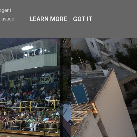
-agent
LEARN MORE
GOT IT
e usage