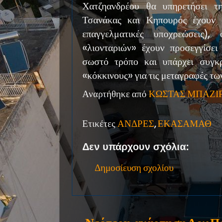
Χατζηανδρέου θα υπηρετήσει τη
Τσανάκας και Κηπουρός έχουν σ
επαγγελματικές υποχρεώσεις)
«λιονταριών» έχουν προσεγγίσει
σωστό τρόπο και υπάρχει συγκρ
«κόκκινους» για τις μεταγραφές τω
Αναρτήθηκε από
ΚΩΣΤΑΣ ΜΠΑΖΙ
Ετικέτες
ΑΝΔΡΕΣ
,
ΕΚΑΣΑΜΑΘ
Δεν υπάρχουν σχόλια:
Δημοσίευση σχολίου