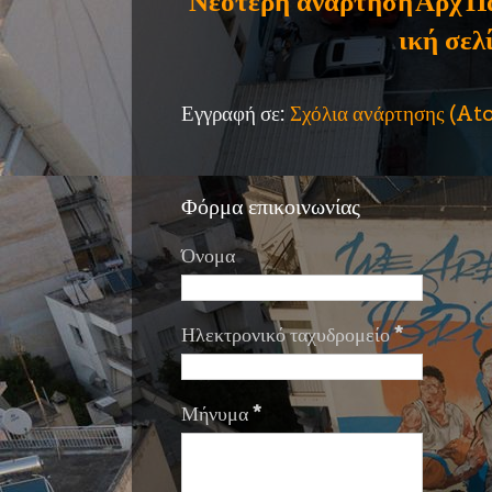
Νεότερη ανάρτηση
Αρχ
Π
ική σελ
Εγγραφή σε:
Σχόλια ανάρτησης (A
Φόρμα επικοινωνίας
Όνομα
Ηλεκτρονικό ταχυδρομείο
*
Μήνυμα
*