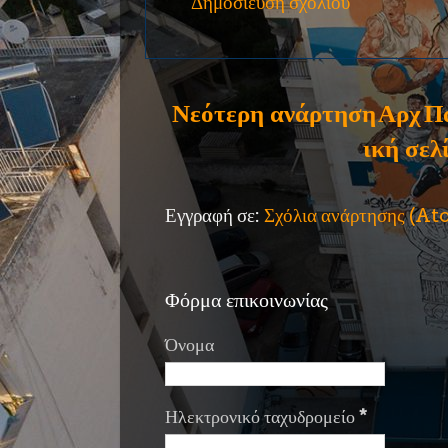
Δημοσίευση σχολίου
Νεότερη ανάρτηση
Αρχ
Π
ική σελ
Εγγραφή σε:
Σχόλια ανάρτησης (A
Φόρμα επικοινωνίας
Όνομα
Ηλεκτρονικό ταχυδρομείο
*