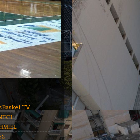
ύ
sBasket TV
ΝΙΚΗ
ΗΜΙΕΣ
ΕΣ