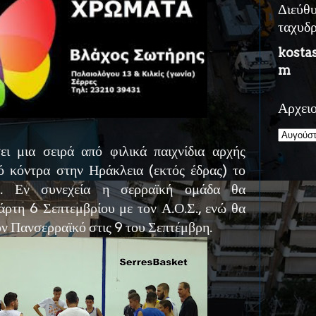
Διεύθ
ταχυδ
kosta
m
Αρχει
 μια σειρά από φιλικά παιχνίδια αρχής
ό κόντρα στην Ηράκλεια (εκτός έδρας) το
ο. Εν συνεχεία η σερραϊκή ομάδα θα
άρτη 6 Σεπτεμβρίου με τον Α.Ο.Σ., ενώ θα
ον Πανσερραϊκό στις 9 του Σεπτέμβρη.