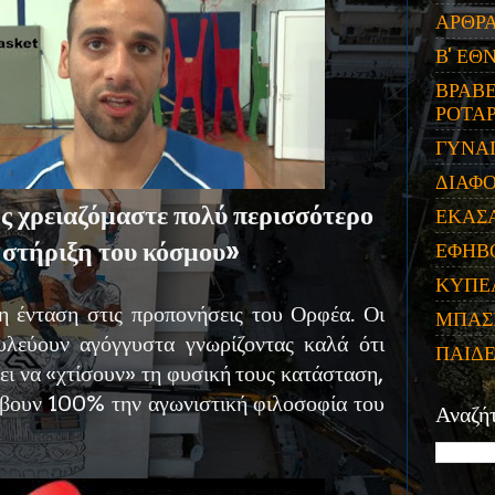
ΑΡΘΡ
Β' ΕΘ
ΒΡΑΒΕ
ΡΟΤΑΡ
ΓΥΝΑ
ΔΙΑΦ
ς χρειαζόμαστε πολύ περισσότερο
ΕΚΑΣ
 στήριξη του κόσμου»
ΕΦΗΒ
ΚΥΠΕ
 η ένταση στις προπονήσεις του Ορφέα. Οι
ΜΠΑΣ
λεύουν αγόγγυστα γνωρίζοντας καλά ότι
ΠΑΙΔ
πει να «χτίσουν» τη φυσική τους κατάσταση,
άβουν 100% την αγωνιστική φιλοσοφία του
Αναζή