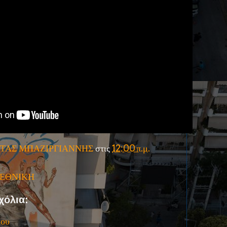
ΤΑΣ ΜΠΑΖΙΡΓΙΑΝΝΗΣ
στις
12:00 π.μ.
' ΕΘΝΙΚΗ
χόλια:
ίου