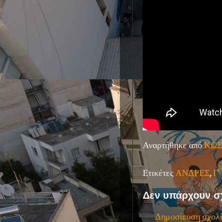
Αναρτήθηκε από
ΚΩΣ
Ετικέτες
ΑΝΔΡΕΣ
,
Γ
Δεν υπάρχουν σ
Δημοσίευση σχολ