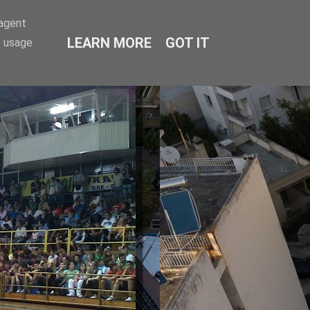
-agent
LEARN MORE
GOT IT
e usage