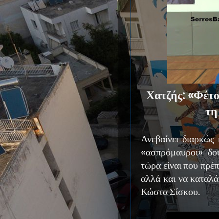
Χατζής: «Φέτο
τη
Ανεβαίνει διαρκώς
«ασπρόμαυροι» δου
τώρα είναι που πρέ
αλλά και να καταλ
Κώστα Σίσκου.