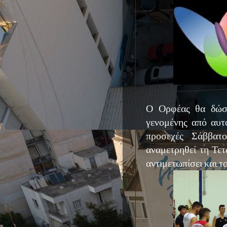
Ο Ορφέας θα δώσει
γενομένης από αυτ
προσεχές Σάββατ
αναμετρηθεί τη Τετ
αντιμετωπίσει και τ