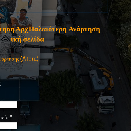
τηση
Αρχ
Παλαιότερη Ανάρτηση
ική σελίδα
ανάρτησης (Atom)
ς
μείο
*