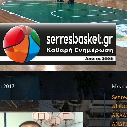
υ 2017
Μενο
Serre
Α1 ΕΘ
ΑΚΑΔ
ΑΝΔΡ