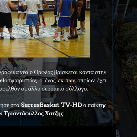
ραφικά νέα ο Ορφέας βρίσκεται κοντά στην
θοσφαιριστών, ο ένας εκ των οποίων έχει
παρελθόν σε άλλο σερραϊκό σύλλογο.
ίλησε στο
SerresBasket TV-HD
ο παίκτης
ν»
Τριαντάφυλλος Χατζής
.