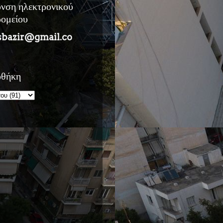
υνση ηλεκτρονικού
ρομείου
sbazir@gmail.co
οθήκη