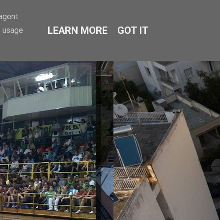
-agent
LEARN MORE
GOT IT
e usage