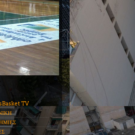
ύ
sBasket TV
ΝΙΚΗ
ΗΜΙΕΣ
ΕΣ