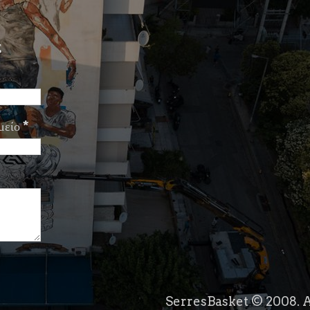
ς
μείο
*
SerresBasket © 2008. A