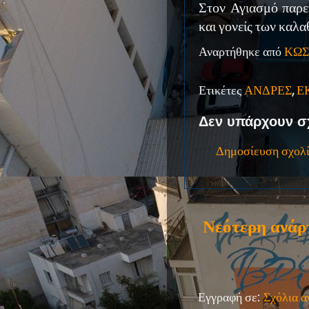
Στον Αγιασμό παρε
και γονείς των καλ
Αναρτήθηκε από
ΚΩΣ
Ετικέτες
ΑΝΔΡΕΣ
,
Ε
Δεν υπάρχουν σ
Δημοσίευση σχολ
Νεότερη ανάρ
Εγγραφή σε:
Σχόλια 