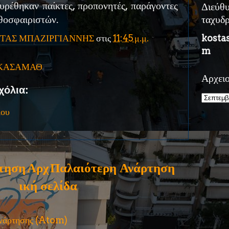
υρέθηκαν παίκτες, προπονητές, παράγοντες
Διεύθ
αθοσφαιριστών.
ταχυδ
ΤΑΣ ΜΠΑΖΙΡΓΙΑΝΝΗΣ
στις
11:45 μ.μ.
kosta
m
ΚΑΣΑΜΑΘ
Αρχει
χόλια:
ίου
τηση
Αρχ
Παλαιότερη Ανάρτηση
ική σελίδα
ανάρτησης (Atom)