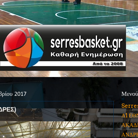
βρίου 2017
Μενο
Serre
ΔΡΕΣ)
Α1 ΕΘ
ΑΚΑΔ
ΑΝΔΡ