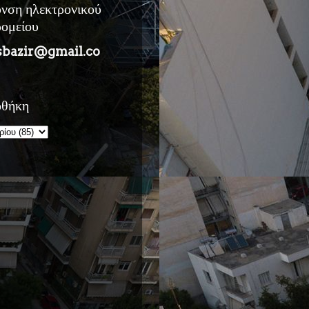
υνση ηλεκτρονικού
ρομείου
sbazir@gmail.co
οθήκη