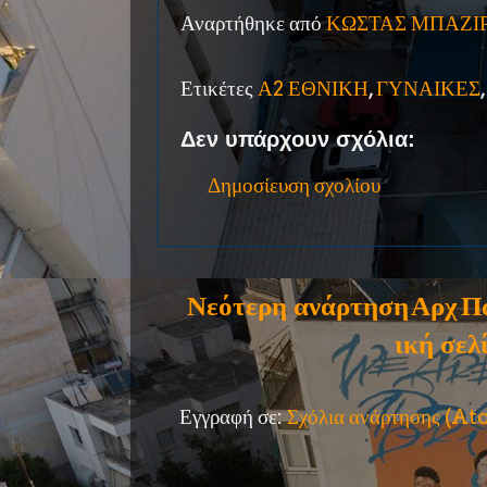
Αναρτήθηκε από
ΚΩΣΤΑΣ ΜΠΑΖΙ
Ετικέτες
Α2 ΕΘΝΙΚΗ
,
ΓΥΝΑΙΚΕΣ
Δεν υπάρχουν σχόλια:
Δημοσίευση σχολίου
Νεότερη ανάρτηση
Αρχ
Π
ική σελ
Εγγραφή σε:
Σχόλια ανάρτησης (A