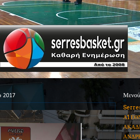
υ 2017
Μενο
Serre
Α1 ΕΘ
ΑΚΑΔ
ΑΝΔΡ