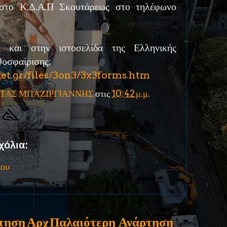
στο Κ.Δ.Α.Π Σκουτάρεως στο τηλέφωνο
ι και στην ιστοσελίδα της Ελληνικής
οσφαίρισης:
et.gr/files/3on3/3x3forms.htm
ΤΑΣ ΜΠΑΖΙΡΓΙΑΝΝΗΣ
στις
10:42 μ.μ.
χόλια:
ίου
τηση
Αρχ
Παλαιότερη Ανάρτηση