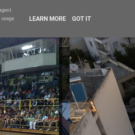
-agent
LEARN MORE
GOT IT
e usage