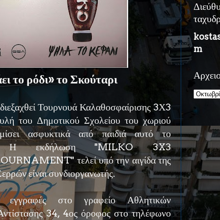
Διεύθ
ταχυδ
kosta
m
Αρχει
ει το ρόδι» το Σκούταρι
 διεξαχθεί Τουρνουά Καλαθοσφαίρισης 3Χ3
υλή του Δημοτικού Σχολείου του χωριού
εμίσει ασφυκτικά από παιδιά αυτό το
ακο. Η εκδήλωση ''MILKO 3X3
NAMENT'' τελεί υπό την αιγίδα της
ερρών είναι συνδιοργανωτής.
ι εγγραφές στο γραφείο Αθλητικών
Αντίστασης 34, 4ος όροφος στο τηλέφωνο