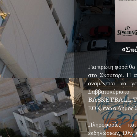
«Σπά
Για πρώτη φορά θα
στο Σκούταρι. Η α
αναμένεται να γ
Σαββατοκύρι
BASKETBALL TOUR
ΕΟΚ, ενώ ο Δήμος Σ
Πληροφορίες κα
εκδηλώσεων, Εθν. 