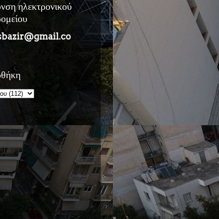
υνση ηλεκτρονικού
ρομείου
sbazir@gmail.co
οθήκη