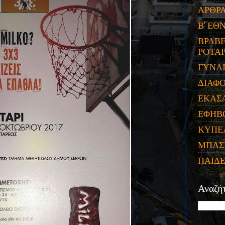
ΑΡΘΡ
Β' ΕΘ
ΒΡΑΒΕ
ΡΟΤΑΡ
ΓΥΝΑ
ΔΙΑΦ
ΕΚΑΣ
ΕΦΗΒ
ΚΥΠΕ
ΜΠΑΣ
ΠΑΙΔ
Αναζή