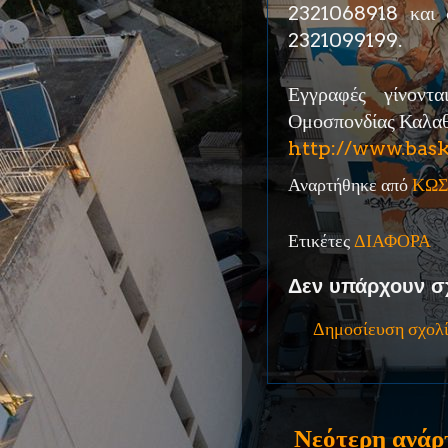
2321068918 και 
2321099199.
Εγγραφές γίνοντα
Ομοσπονδίας Καλαθ
http://www.bask
Αναρτήθηκε από
ΚΩΣ
Ετικέτες
ΔΙΑΦΟΡΑ
Δεν υπάρχουν σ
Δημοσίευση σχολ
Νεότερη ανάρ