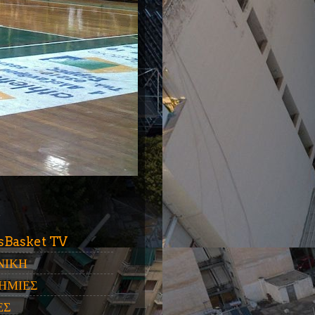
ύ
sBasket TV
ΝΙΚΗ
ΗΜΙΕΣ
ΕΣ