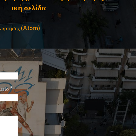
ική σελίδα
ανάρτησης (Atom)
ς
μείο
*