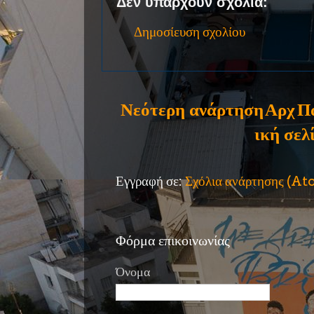
Δεν υπάρχουν σχόλια:
Δημοσίευση σχολίου
Νεότερη ανάρτηση
Αρχ
Π
ική σελ
Εγγραφή σε:
Σχόλια ανάρτησης (A
Φόρμα επικοινωνίας
Όνομα