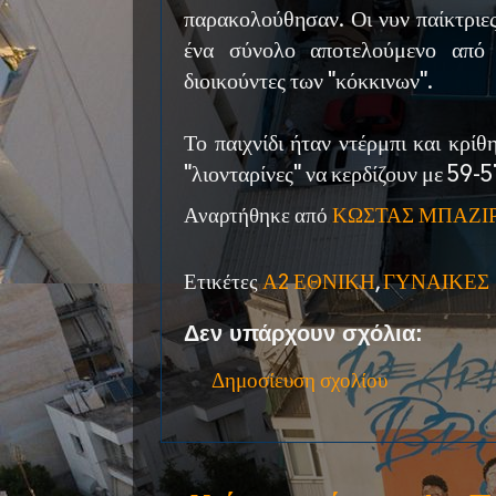
παρακολούθησαν. Οι νυν παίκτριες
ένα σύνολο αποτελούμενο από 
διοικούντες των "κόκκινων".
Το παιχνίδι ήταν ντέρμπι και κρίθη
"λιονταρίνες" να κερδίζουν με 59-5
Αναρτήθηκε από
ΚΩΣΤΑΣ ΜΠΑΖΙ
Ετικέτες
Α2 ΕΘΝΙΚΗ
,
ΓΥΝΑΙΚΕΣ
Δεν υπάρχουν σχόλια:
Δημοσίευση σχολίου