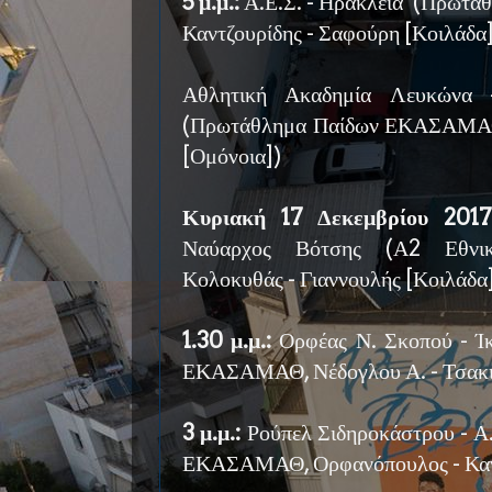
5 μ.μ.:
Α.Ε.Σ. - Ηράκλεια (Πρωτ
Καντζουρίδης - Σαφούρη [Κοιλάδα
Αθλητική Ακαδημία Λευκώνα 
(Πρωτάθλημα Παίδων ΕΚΑΣΑΜΑΘ,
[Ομόνοια])
Κυριακή 17 Δεκεμβρίου 2017
Ναύαρχος Βότσης (Α2 Εθνικ
Κολοκυθάς - Γιαννουλής [Κοιλάδα
1.30 μ.μ.:
Ορφέας Ν. Σκοπού - Ί
ΕΚΑΣΑΜΑΘ, Νέδογλου Α. - Τσακι
3 μ.μ.:
Ρούπελ Σιδηροκάστρου - Α
ΕΚΑΣΑΜΑΘ, Ορφανόπουλος - Καν