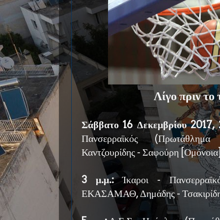
Λίγο πριν το
Σάββατο 16 Δεκεμβρίου 2017, 2
Πανσερραϊκός (Πρωτάθλη
Καντζουρίδης - Σαφούρη [Ομόνοια
3 μ.μ.:
Ίκαροι - Πανσερραϊκ
ΕΚΑΣΑΜΑΘ, Δημάδης - Τσακιρίδη