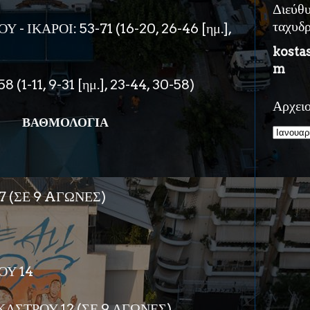
Διεύθ
- ΙΚΑΡΟΙ: 53-71 (16-20, 26-46 [ημ.],
ταχυδ
kosta
m
-58 (1-11, 9-31 [ημ.], 23-44, 30-58)
Αρχει
ΒΑΘΜΟΛΟΓΙΑ
7 (ΣΕ 9 AΓΩΝΕΣ)
ΟΥ 14
ΑΣΤΡΟΥ 12 (ΣΕ 9 ΑΓΩΝΕΣ)