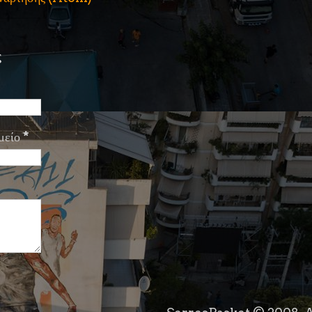
ς
μείο
*