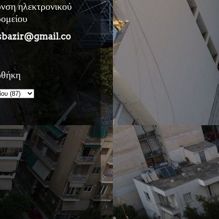
υνση ηλεκτρονικού
ρομείου
sbazir@gmail.co
οθήκη