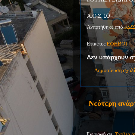
Α.Ο.Σ. 10
Αναρτήθηκε από
ΚΩΣ
Ετικέτες
ΕΦΗΒΟΙ
Δεν υπάρχουν σ
Δημοσίευση σχολ
Νεότερη ανάρ
Εγγραφή σε:
Σχόλια 