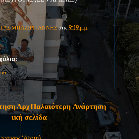
ΤΑΣ ΜΠΑΖΙΡΓΙΑΝΝΗΣ
στις
9:19 μ.μ.
χόλια:
ίου
τηση
Αρχ
Παλαιότερη Ανάρτηση
ική σελίδα
ανάρτησης (Atom)