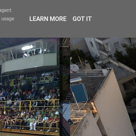
-agent
LEARN MORE
GOT IT
e usage