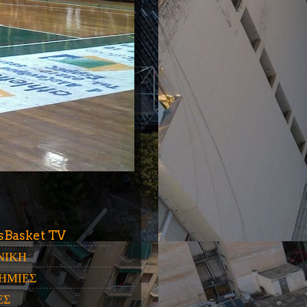
ύ
sBasket TV
ΝΙΚΗ
ΗΜΙΕΣ
ΕΣ