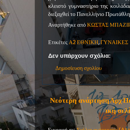
κλειστό γυμναστήριο της κοιλάδ
διεξαχθεί το Πανελλήνιο Πρωτάθλ
Αναρτήθηκε από
ΚΩΣΤΑΣ ΜΠΑΖΙ
Ετικέτες
Α2 ΕΘΝΙΚΗ
,
ΓΥΝΑΙΚΕΣ
Δεν υπάρχουν σχόλια:
Δημοσίευση σχολίου
Νεότερη ανάρτηση
Αρχ
Π
ική σελ
Εγγραφή σε:
Σχόλια ανάρτησης (A