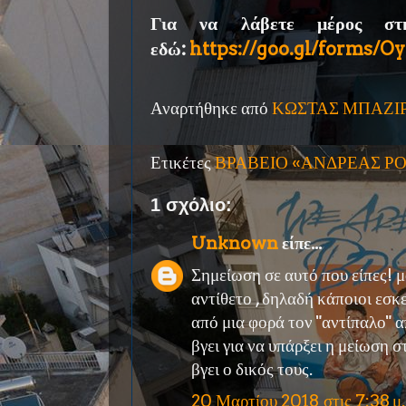
Για να λάβετε μέρος στ
εδώ:
https://goo.gl/forms/O
Αναρτήθηκε από
ΚΩΣΤΑΣ ΜΠΑΖΙ
Ετικέτες
ΒΡΑΒΕΙΟ «ΑΝΔΡΕΑΣ ΡΟ
1 σχόλιο:
Unknown
είπε...
Σημείωση σε αυτό που είπες! μ
αντίθετο , δηλαδή κάποιοι εσ
από μια φορά τον "αντίπαλο" 
βγει για να υπάρξει η μείωση σ
βγει ο δικός τους.
20 Μαρτίου 2018 στις 7:38 μ.