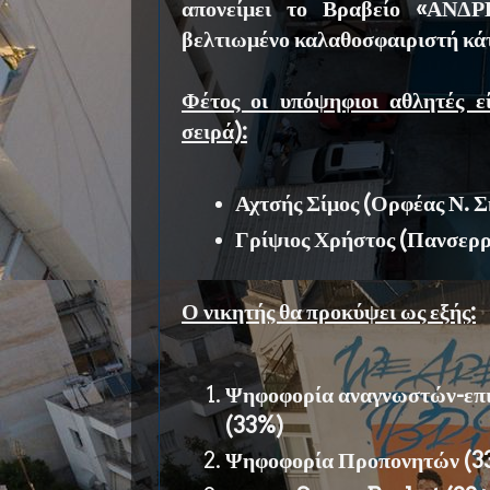
απονείμει το Βραβείο «ΑΝΔ
βελτιωμένο καλαθοσφαιριστή κά
Φέτος οι υπόψηφιοι αθλητές ε
σειρά):
Αχτσής Σίμος (Ορφέας Ν. 
Γρίψιος Χρήστος (Πανσερρ
Ο νικητής θα προκύψει ως εξής:
Ψηφοφορία αναγνωστών-επ
(33%)
Ψηφοφορία Προπονητών (3