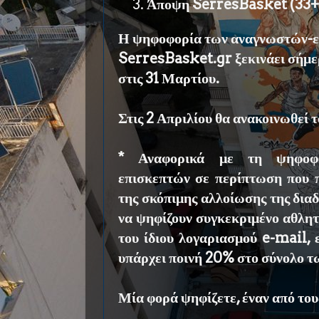
Άποψη SerresBasket (33
Η ψηφοφορία των αναγνωστών-ε
SerresBasket.gr ξεκινάει σήμε
στις 31 Μαρτίου.
Στις 2 Απριλίου θα ανακοινωθεί 
* Αναφορικά με τη ψηφοφ
επισκεπτών σε περίπτωση που 
της σκόπιμης αλλοίωσης της διαδ
να ψηφίζουν συγκεκριμένο αθλητ
του ίδιου λογαριασμού e-mail, 
υπάρχει ποινή 20% στο σύνολο τ
Μία φορά ψηφίζετε, έναν από του