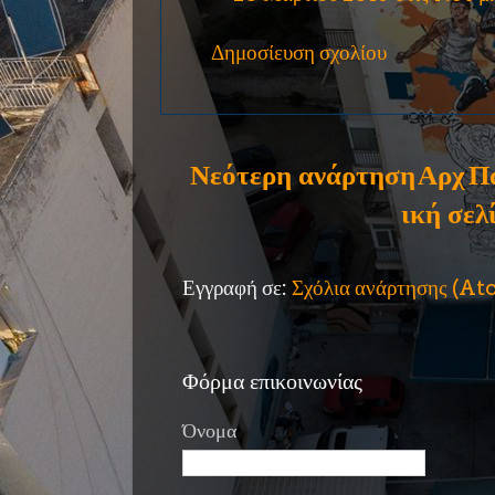
Δημοσίευση σχολίου
Νεότερη ανάρτηση
Αρχ
Π
ική σελ
Εγγραφή σε:
Σχόλια ανάρτησης (A
Φόρμα επικοινωνίας
Όνομα