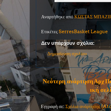
Αναρτήθηκε από
ΚΩΣΤΑΣ ΜΠΑΖΙ
Ετικέτες
SerresBasket League
Δεν υπάρχουν σχόλια:
Δημοσίευση σχολίου
Νεότερη ανάρτηση
Αρχ
Π
ική σελ
Εγγραφή σε:
Σχόλια ανάρτησης (A