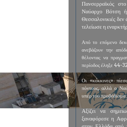
Πανσερραϊκός στο
Ναύαρχο Βότση ήτ
Θεσσαλονικιές δεν 
τελείωσε η εναρκτήρ
Από το επόμενο δεκά
ανεβάζουν την απόδ
θέλοντας να πραγμα
περίοδος έληξε 44-32
Οι «κόκκινες» πίεσ
πόντους, αλλά ο Να
υπέρ του προβάδισμα κ
Αξίζει να σημει
ξαναφόρεσε η Αφρο
στην Ελλάδα από τ