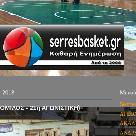
υ 2018
Μενο
Serre
 ΟΜΙΛΟΣ - 21η ΑΓΩΝΙΣΤΙΚΗ)
Α1 ΕΘ
ΑΚΑΔ
ΑΝΔΡ