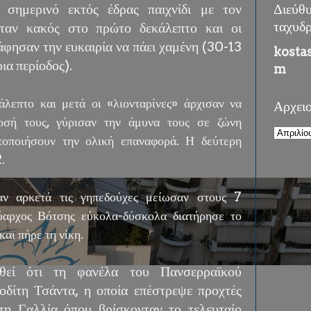
 σημερινό εκτός έδρας παιχνίδι με τον
Διεύθ
αν κακός στο πρώτο δεκάλεπτο και οι
ταχυδ
άφησαν την ευκαιρία να πάει χαμένη (30-13
kosta
ια περίοδος).
m
λεπτο και μετά οι «λιονταρίνες» άρχισαν να
Αρχει
οσή τους, γύρισαν την άμυνα τους σε ζώνη
τοποιήσουν την ολική επαναφορά. Η δεύτερη
.
αν αρκετά τις γηπεδούχες μείωσαν στους 7
ύαρχος Βότσης εύκολα-δύσκολα διατήρησε το
αι πήρε τη νίκη.
ωθεί ότι τη φανέλα του Πανσερραϊκού
δίτη Τσάντα, η οποία επέστρεψε προχτές
η Γαλλία όπου βρίσκονταν το τελευταίο