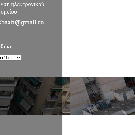
υνση ηλεκτρονικού
ρομείου
sbazir@gmail.co
οθήκη