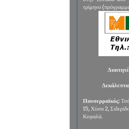
τρίμηνο (πρόγραμ
Διαιτητέ
Δεκάλεπτα
Πανσερραϊκός:
Τσά
15, Χύσα 2, Σιδερίδ
Κεφαλά.