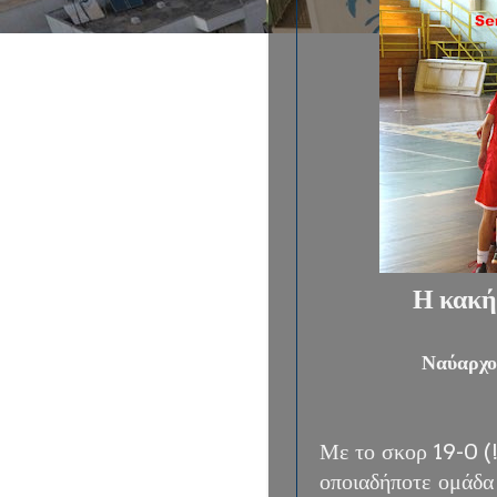
Η κακή
Ναύαρχο
Με το σκορ 19-0 (!
οποιαδήποτε ομάδα 